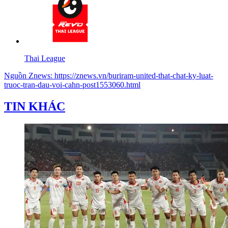
Thai League
Nguồn
Znews
:
https://znews.vn/buriram-united-that-chat-ky-luat-
truoc-tran-dau-voi-cahn-post1553060.html
TIN KHÁC