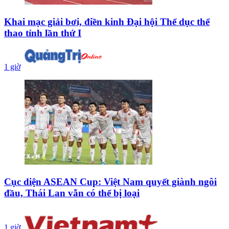
Khai mạc giải bơi, điền kinh Đại hội Thể dục thể
thao tỉnh lần thứ I
1 giờ
Cục diện ASEAN Cup: Việt Nam quyết giành ngôi
đầu, Thái Lan vẫn có thể bị loại
1 giờ