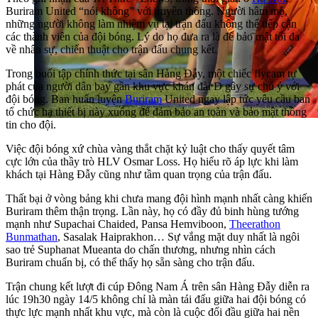
Buriram United “nói không” với truyền thông. Người hâm mộ,
những người không làm nhiệm vụ tại trận đấu không thể tiếp cận
các thành viên của đội bóng. Lý do họ đưa ra là để bảo mật tối đa
về nhân sự, chiến thuật cho trận đấu chung kết.
Trong buổi tập chính thức tại sân Hàng Đẫy, một chiếc flycam tự
phát của người dân bay gần khu vực khán đài D gây sự chú ý với
đội bóng. Ban huấn luyện
Buriram
United ngay lập tức yêu cầu ban
tổ chức hạ thiết bị này xuống để đảm bảo an toàn và bảo mật thông
tin cho đội.
Việc đội bóng xứ chùa vàng thắt chặt kỷ luật cho thấy quyết tâm
cực lớn của thầy trò HLV Osmar Loss. Họ hiểu rõ áp lực khi làm
khách tại Hàng Đẫy cũng như tầm quan trọng của trận đấu.
Thất bại ở vòng bảng khi chưa mang đội hình mạnh nhất càng khiến
Buriram thêm thận trọng. Lần này, họ có đầy đủ binh hùng tướng
mạnh như Supachai Chaided, Pansa Hemviboon,
Theerathon
Bunmathan
, Sasalak Haiprakhon… Sự vắng mặt duy nhất là ngôi
sao trẻ Suphanat Mueanta do chấn thương, nhưng nhìn cách
Buriram chuẩn bị, có thể thấy họ sẵn sàng cho trận đấu.
Trận chung kết lượt đi cúp Đông Nam Á trên sân Hàng Đẫy diễn ra
lúc 19h30 ngày 14/5 không chỉ là màn tái đấu giữa hai đội bóng có
thực lực mạnh nhất khu vực, mà còn là cuộc đối đầu giữa hai nền