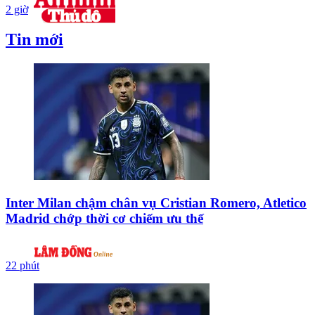
2 giờ
Tin mới
Inter Milan chậm chân vụ Cristian Romero, Atletico
Madrid chớp thời cơ chiếm ưu thế
22 phút