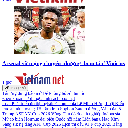
Arsenal vỡ mộng chuyển nhượng 'bom tấn' Vinicius
1 giờ
Về trang chủ
Tải ứng dụng báo mới
Để không bỏ sót tin tức
Điều khoản sử dụng
Chính sách bảo mật
Luật Phát triển đô thị
logistic
Campuchia
Lê Minh Hưng
Luật Kiến
trúc
an ninh mạng
Tô Lâm
Iran
Sophon Zaram
đường Vành đai 5
Trump
ASEAN Cup 2026
Vùng Thủ đô
doanh nghiệp
Indonesia
Mỹ
eo biển Hormuz
đại biểu Quốc hội
năm
Liên bang Nga
Kim
Sang-sik
hạ tầng
AFF Cup 2026
Lịch thi đấu AFF cup 2026
Bảng