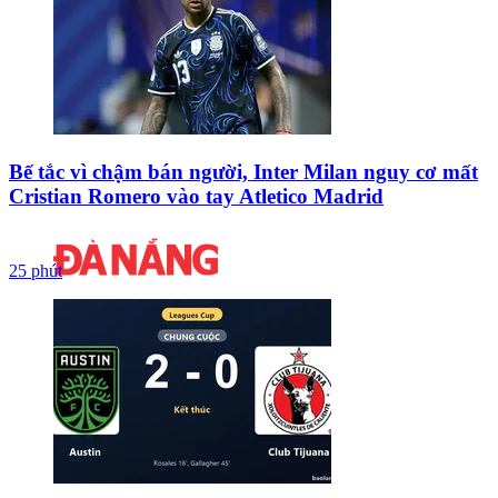
Bế tắc vì chậm bán người, Inter Milan nguy cơ mất
Cristian Romero vào tay Atletico Madrid
25 phút