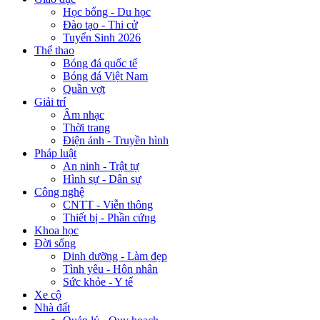
Học bổng - Du học
Đào tạo - Thi cử
Tuyển Sinh 2026
Thể thao
Bóng đá quốc tế
Bóng đá Việt Nam
Quần vợt
Giải trí
Âm nhạc
Thời trang
Điện ảnh - Truyền hình
Pháp luật
An ninh - Trật tự
Hình sự - Dân sự
Công nghệ
CNTT - Viễn thông
Thiết bị - Phần cứng
Khoa học
Đời sống
Dinh dưỡng - Làm đẹp
Tình yêu - Hôn nhân
Sức khỏe - Y tế
Xe cộ
Nhà đất