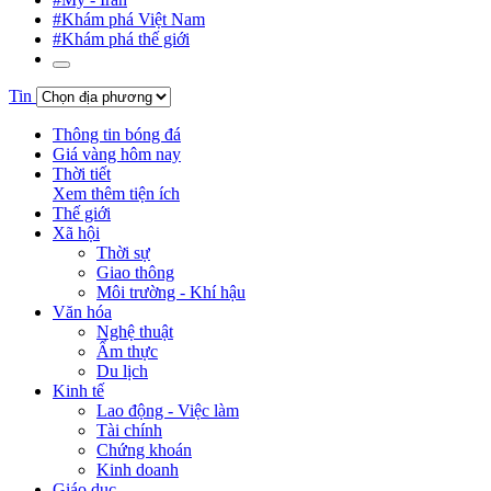
#Khám phá Việt Nam
#Khám phá thế giới
Tin
Thông tin bóng đá
Giá vàng hôm nay
Thời tiết
Xem thêm tiện ích
Thế giới
Xã hội
Thời sự
Giao thông
Môi trường - Khí hậu
Văn hóa
Nghệ thuật
Ẩm thực
Du lịch
Kinh tế
Lao động - Việc làm
Tài chính
Chứng khoán
Kinh doanh
Giáo dục