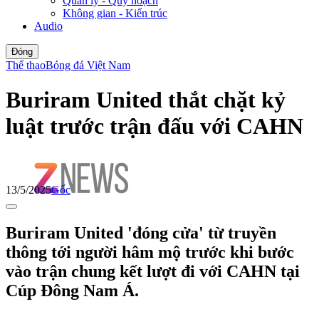
Quản lý - Quy hoạch
Không gian - Kiến trúc
Audio
Đóng
Thể thao
Bóng đá Việt Nam
Buriram United thắt chặt kỷ
luật trước trận đấu với CAHN
13/5/2025
Gốc
Buriram United 'đóng cửa' từ truyền
thông tới người hâm mộ trước khi bước
vào trận chung kết lượt đi với CAHN tại
Cúp Đông Nam Á.