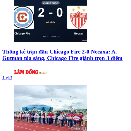
Thống kê trận đấu Chicago Fire 2-0 Necaxa: A.
Gutman tỏa sáng, Chicago Fire giành trọn 3 điểm
1 giờ