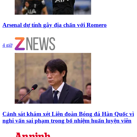
Arsenal dự tính gây địa chấn với Romero
4 giờ
Cảnh sát khám xét Liên đoàn Bóng đá Hàn Quốc vì
nghi vấn sai phạm trong bổ nhiệm huấn luyện viên