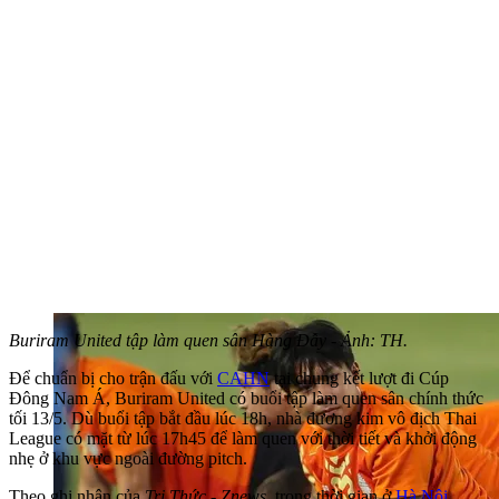
Buriram United tập làm quen sân Hàng Đẫy - Ảnh: TH.
Để chuẩn bị cho trận đấu với
CAHN
tại chung kết lượt đi Cúp
Đông Nam Á, Buriram United có buổi tập làm quen sân chính thức
tối 13/5. Dù buổi tập bắt đầu lúc 18h, nhà đương kim vô địch Thai
League có mặt từ lúc 17h45 để làm quen với thời tiết và khởi động
nhẹ ở khu vực ngoài đường pitch.
Theo ghi nhận của
Tri Thức - Znews
, trong thời gian ở
Hà Nội
,