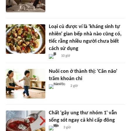
Loại củ được ví là 'kháng sinh tự
nhiên' gian bếp nhà nào cũng có,
tiếc rằng nhiều người chưa biết
cách sử dụng
10 giờ
Nuôi con ở thành thị: 'Cân não'
trăm khoản chi
2 giờ
Chất 'gây ung thư nhóm 1' vẫn
sống sót ngay cả khi cấp đông
3 giờ