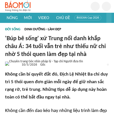
NÓNG
MỚI
VIDEO
CHỦ ĐỀ
#ASEAN Cup 2026
#Trí tuệ nhân tạo
#Mỹ - Iran
#Khám phá Việt Nam
ĐỜI SỐNG
DINH DƯỠNG - LÀM ĐẸP
#Khám phá thế giới
'Búp bê sống' xứ Trung nổi danh khắp
châu Á: 34 tuổi vẫn trẻ như thiếu nữ chỉ
nhờ 5 thói quen làm đẹp tại nhà
10/5/2026
Gốc
Không cần bí quyết đắt đỏ, Địch Lệ Nhiệt Ba chỉ duy
trì 5 thói quen đơn giản mỗi ngày để giữ nhan sắc
rạng rỡ, trẻ trung. Những tips dễ áp dụng này hoàn
toàn có thể bắt đầu ngay tại nhà.
Không cần đến dao kéo hay những liệu trình làm đẹp