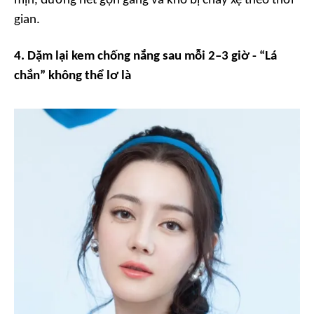
mịn, đường nét gọn gàng và khó bị chảy xệ theo thời
gian.
4. Dặm lại kem chống nắng sau mỗi 2–3 giờ - “Lá
chắn” không thể lơ là