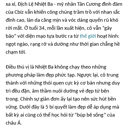
xa xỉ, Địch Lệ Nhiệt Ba - mỹ nhân Tân Cương đình đám
của Cbiz vẫn khiến công chúng trầm trồ với nhan sắc
đỉnh cao, làn da căng mịn và vóc dáng quyến rũ khó
rời mắt. Ở tuổi 34, mỗi lần xuất hiện, cô vẫn “gây
bão” với diện mạo tựa bước ra từ
thế giới
hoạt hình:
ngọt ngào, rạng rỡ và dường như thời gian chẳng hề
chạm tới.
Điều thú vị là Nhiệt Ba không chạy theo những
phương pháp làm đẹp phức tạp. Ngược lại, cô trung
thành với những thói quen cực kỳ cơ bản nhưng duy
trì đều đặn, âm thầm nuôi dưỡng vẻ đẹp từ bên
trong. Chính sự giản đơn ấy lại tạo nên sức hút bền
vững. Dưới đây là 5 bí quyết làm đẹp dễ áp dụng mà
bất kỳ ai cũng có thể học hỏi từ “búp bê sống” của
châu Á.