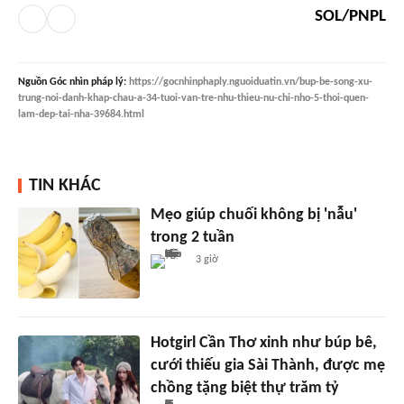
SOL/PNPL
Nguồn
Góc nhìn pháp lý
:
https://gocnhinphaply.nguoiduatin.vn/bup-be-song-xu-
trung-noi-danh-khap-chau-a-34-tuoi-van-tre-nhu-thieu-nu-chi-nho-5-thoi-quen-
lam-dep-tai-nha-39684.html
TIN KHÁC
Mẹo giúp chuối không bị 'nẫu'
trong 2 tuần
3 giờ
Hotgirl Cần Thơ xinh như búp bê,
cưới thiếu gia Sài Thành, được mẹ
chồng tặng biệt thự trăm tỷ