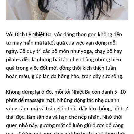
Với Địch Lệ Nhiệt Ba, vóc dáng thon gọn không đến
từ may mắn mà là kết quả của việc vận động mỗi
ngày. Cô duy trì các bộ môn như yoga, chạy bộ hay
pilates đều là những bài tập nhẹ nhàng nhưng hiệu
quả trong việc đốt mỡ, đồng thời kích thích tuần
hoàn máu, giúp làn da hồng hào, tràn đầy sức sống.
Không dừng lại ở đó, mỗi tối Nhiệt Ba còn dành 5–10
phút để massage mặt. Những động tác nhẹ quanh
vùng cằm, má và trán giúp thúc đẩy lưu thông, hỗ trợ
thải độc, làm săn da và hạn chế nếp nhăn. Nhờ thói
quen nhỏ này, gương mặt cô luôn giữ được độ căng