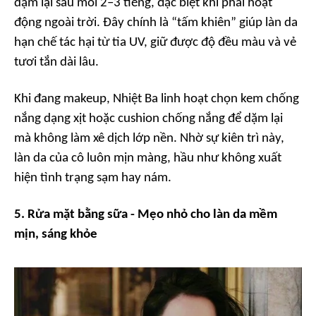
dặm lại sau mỗi 2–3 tiếng, đặc biệt khi phải hoạt
động ngoài trời. Đây chính là “tấm khiên” giúp làn da
hạn chế tác hại từ tia UV, giữ được độ đều màu và vẻ
tươi tắn dài lâu.
Khi đang makeup, Nhiệt Ba linh hoạt chọn kem chống
nắng dạng xịt hoặc cushion chống nắng để dặm lại
mà không làm xê dịch lớp nền. Nhờ sự kiên trì này,
làn da của cô luôn mịn màng, hầu như không xuất
hiện tình trạng sạm hay nám.
5. Rửa mặt bằng sữa - Mẹo nhỏ cho làn da mềm
mịn, sáng khỏe