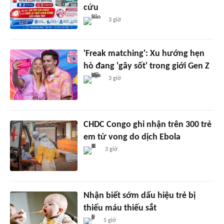
cứu
3 giờ
'Freak matching': Xu hướng hẹn
hò đang 'gây sốt' trong giới Gen Z
3 giờ
CHDC Congo ghi nhận trên 300 trẻ
em tử vong do dịch Ebola
3 giờ
Nhận biết sớm dấu hiệu trẻ bị
thiếu máu thiếu sắt
5 giờ