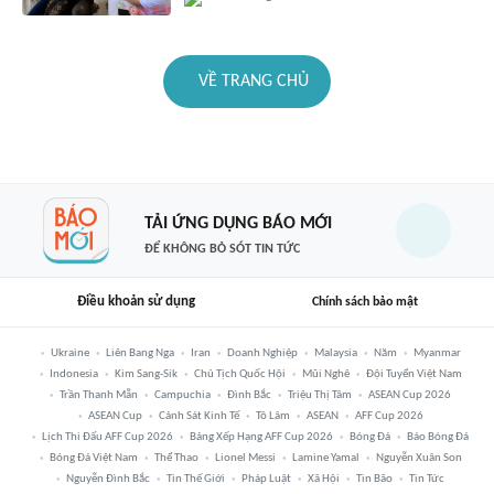
VỀ TRANG CHỦ
TẢI ỨNG DỤNG BÁO MỚI
ĐỂ KHÔNG BỎ SÓT TIN TỨC
Điều khoản sử dụng
Chính sách bảo mật
Ukraine
Liên Bang Nga
Iran
Doanh Nghiệp
Malaysia
Năm
Myanmar
Indonesia
Kim Sang-Sik
Chủ Tịch Quốc Hội
Mũi Nghê
Đội Tuyển Việt Nam
Trần Thanh Mẫn
Campuchia
Đình Bắc
Triệu Thị Tâm
ASEAN Cup 2026
ASEAN Cup
Cảnh Sát Kinh Tế
Tô Lâm
ASEAN
AFF Cup 2026
Lịch Thi Đấu AFF Cup 2026
Bảng Xếp Hạng AFF Cup 2026
Bóng Đá
Báo Bóng Đá
Bóng Đá Việt Nam
Thể Thao
Lionel Messi
Lamine Yamal
Nguyễn Xuân Son
Nguyễn Đình Bắc
Tin Thế Giới
Pháp Luật
Xã Hội
Tin Bão
Tin Tức