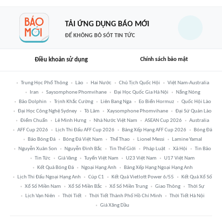
TẢI ỨNG DỤNG BÁO MỚI
ĐỂ KHÔNG BỎ SÓT TIN TỨC
Điều khoản sử dụng
Chính sách bảo mật
Trung Học Phổ Thông
Lào
Hai Nước
Chủ Tịch Quốc Hội
Việt Nam-Australia
Iran
Saysomphone Phomvihane
Đại Học Quốc Gia Hà Nội
Nắng Nóng
Bão Dolphin
Trịnh Khắc Cường
Liên Bang Nga
Eo Biển Hormuz
Quốc Hội Lào
Đại Học Công Nghệ Sydney
Tô Lâm
Xaysomphone Phomvihane
Đại Sứ Quán Lào
Điểm Chuẩn
Lê Minh Hưng
Nhà Nước Việt Nam
ASEAN Cup 2026
Australia
AFF Cup 2026
Lịch Thi Đấu AFF Cup 2026
Bảng Xếp Hạng AFF Cup 2026
Bóng Đá
Báo Bóng Đá
Bóng Đá Việt Nam
Thể Thao
Lionel Messi
Lamine Yamal
Nguyễn Xuân Son
Nguyễn Đình Bắc
Tin Thế Giới
Pháp Luật
Xã Hội
Tin Bão
Tin Tức
Giá Vàng
Tuyển Việt Nam
U23 Việt Nam
U17 Việt Nam
Kết Quả Bóng Đá
Ngoại Hạng Anh
Bảng Xếp Hạng Ngoại Hạng Anh
Lịch Thi Đấu Ngoại Hạng Anh
Cúp C1
Kết Quả Vietlott Power 6/55
Kết Quả Xổ Số
Xổ Số Miền Nam
Xổ Số Miền Bắc
Xổ Số Miền Trung
Giao Thông
Thời Sự
Lịch Vạn Niên
Thời Tiết
Thời Tiết Thành Phố Hồ Chí Minh
Thời Tiết Hà Nội
Giá Xăng Dầu