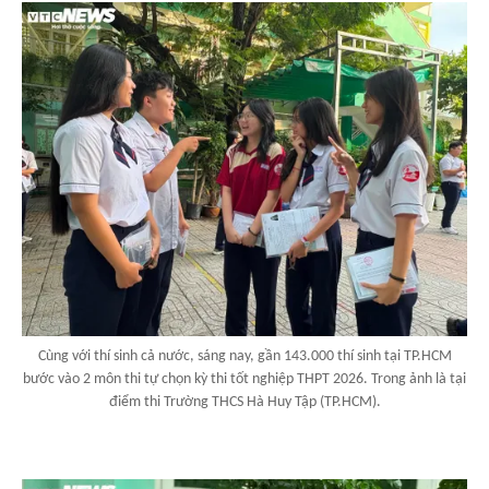
Cùng với thí sinh cả nước, sáng nay, gần 143.000 thí sinh tại TP.HCM
bước vào 2 môn thi tự chọn kỳ thi tốt nghiệp THPT 2026. Trong ảnh là tại
điểm thi Trường THCS Hà Huy Tập (TP.HCM).