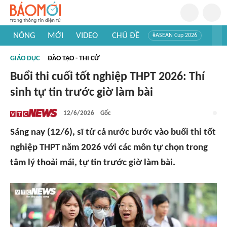
NÓNG
MỚI
VIDEO
CHỦ ĐỀ
#ASEAN Cup 2026
#Tuyển sinh đại học 2026
#Trí tuệ nhân tạo
#Mỹ - Iran
GIÁO DỤC
ĐÀO TẠO - THI CỬ
#Khám phá Việt Nam
#Khám phá thế giới
Buổi thi cuối tốt nghiệp THPT 2026: Thí
sinh tự tin trước giờ làm bài
12/6/2026
Gốc
Sáng nay (12/6), sĩ tử cả nước bước vào buổi thi tốt
nghiệp THPT năm 2026 với các môn tự chọn trong
tâm lý thoải mái, tự tin trước giờ làm bài.