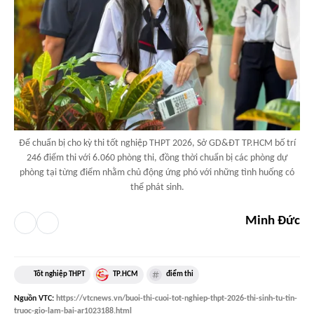
Để chuẩn bị cho kỳ thi tốt nghiệp THPT 2026, Sở GD&ĐT TP.HCM bố trí
246 điểm thi với 6.060 phòng thi, đồng thời chuẩn bị các phòng dự
phòng tại từng điểm nhằm chủ động ứng phó với những tình huống có
thể phát sinh.
Minh Đức
Tốt nghiệp THPT
TP.HCM
điểm thi
Nguồn
VTC
:
https://vtcnews.vn/buoi-thi-cuoi-tot-nghiep-thpt-2026-thi-sinh-tu-tin-
truoc-gio-lam-bai-ar1023188.html