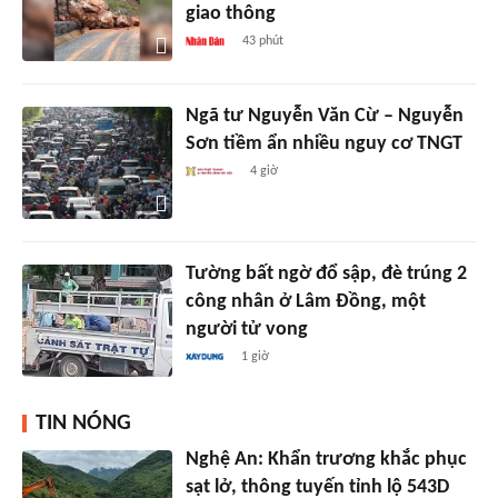
giao thông
43 phút
Ngã tư Nguyễn Văn Cừ – Nguyễn
Sơn tiềm ẩn nhiều nguy cơ TNGT
4 giờ
Tường bất ngờ đổ sập, đè trúng 2
công nhân ở Lâm Đồng, một
người tử vong
1 giờ
TIN NÓNG
Nghệ An: Khẩn trương khắc phục
sạt lở, thông tuyến tỉnh lộ 543D