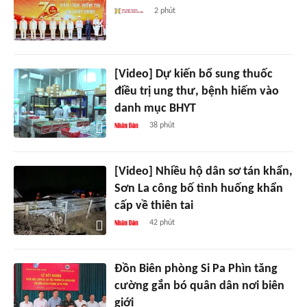
2 phút
[Video] Dự kiến bổ sung thuốc
điều trị ung thư, bệnh hiếm vào
danh mục BHYT
38 phút
[Video] Nhiều hộ dân sơ tán khẩn,
Sơn La công bố tình huống khẩn
cấp về thiên tai
42 phút
Đồn Biên phòng Si Pa Phìn tăng
cường gắn bó quân dân nơi biên
giới