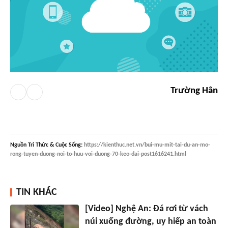
Trường Hân
Nguồn
Tri Thức & Cuộc Sống
:
https://kienthuc.net.vn/bui-mu-mit-tai-du-an-mo-
rong-tuyen-duong-noi-to-huu-voi-duong-70-keo-dai-post1616241.html
TIN KHÁC
[Video] Nghệ An: Đá rơi từ vách
núi xuống đường, uy hiếp an toàn