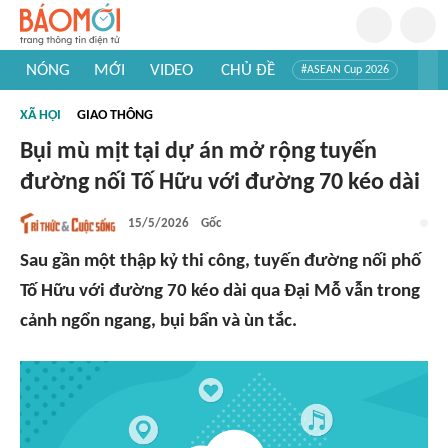
NÓNG
MỚI
VIDEO
CHỦ ĐỀ
#ASEAN Cup 2026
#Trí tuệ nhân tạo
#Mỹ - Iran
#Khám phá Việt Nam
XÃ HỘI
GIAO THÔNG
#Khám phá thế giới
Bụi mù mịt tại dự án mở rộng tuyến
đường nối Tố Hữu với đường 70 kéo dài
15/5/2026
Gốc
Sau gần một thập kỷ thi công, tuyến đường nối phố
Tố Hữu với đường 70 kéo dài qua Đại Mỗ vẫn trong
cảnh ngổn ngang, bụi bẩn và ùn tắc.