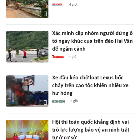
4 giờ
Xác minh clip nhóm người dừng ô
tô ngay khúc cua trên đèo Hải Vân
để ngắm cảnh
4 giờ
Xe đầu kéo chở loạt Lexus bốc
cháy trên cao tốc khiến nhiều xe
hư hỏng
3 giờ
Hội thi toàn quốc khẳng định vai
trò lực lượng bảo vệ an ninh trật
tự ở cơ sở