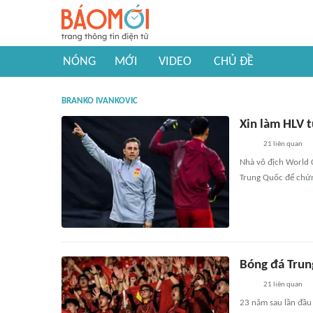
NÓNG
MỚI
VIDEO
CHỦ ĐỀ
BRANKO IVANKOVIC
Xin làm HLV t
21
liên quan
Nhà vô địch World 
Trung Quốc để chứn
Bóng đá Trung
21
liên quan
23 năm sau lần đầu 