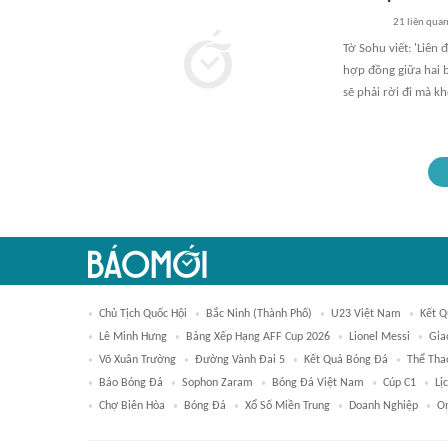
21
liên qua
Tờ Sohu viết: 'Liên
hợp đồng giữa hai 
sẽ phải rời đi mà k
Chủ Tịch Quốc Hội
Bắc Ninh (thành Phố)
U23 Việt Nam
Kết Q
Lê Minh Hưng
Bảng Xếp Hạng AFF Cup 2026
Lionel Messi
Gia
Võ Xuân Trường
Đường Vành Đai 5
Kết Quả Bóng Đá
Thể Tha
Báo Bóng Đá
Sophon Zaram
Bóng Đá Việt Nam
Cúp C1
Lị
Chợ Biên Hòa
Bóng Đá
Xổ Số Miền Trung
Doanh Nghiệp
O