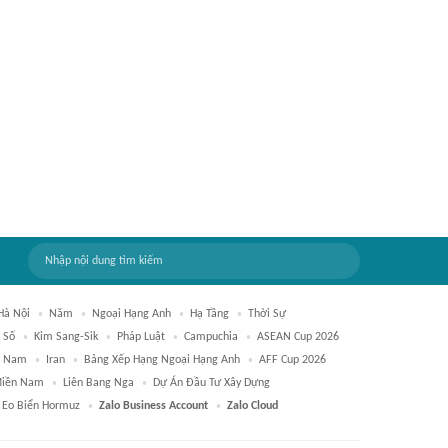
Hà Nội
Năm
Ngoại Hạng Anh
Hạ Tầng
Thời Sự
 Số
Kim Sang-Sik
Pháp Luật
Campuchia
ASEAN Cup 2026
t Nam
Iran
Bảng Xếp Hạng Ngoại Hạng Anh
AFF Cup 2026
Miền Nam
Liên Bang Nga
Dự Án Đầu Tư Xây Dựng
Eo Biển Hormuz
Zalo Business Account
Zalo Cloud