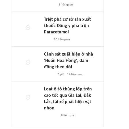
1
liên quan
Triệt phá cơ sở sản xuất
thuốc Đông y pha trộn
Paracetamol
20
liên quan
Cảnh sát xuất hiện ở nhà
'Huấn Hoa Hồng', đám
đông theo dõi
7 giờ
14
liên quan
Loạt ô tô thủng lốp trên
cao tốc qua Gia Lai, Đắk
Lắk, tài xế phát hiện vật
nhọn
8
liên quan