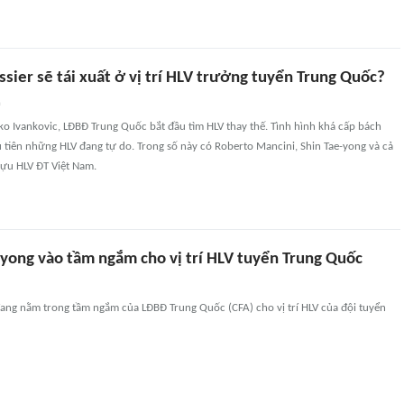
ssier sẽ tái xuất ở vị trí HLV trưởng tuyển Trung Quốc?
n
nko Ivankovic, LĐBĐ Trung Quốc bắt đầu tìm HLV thay thế. Tình hình khá cấp bách
tiên những HLV đang tự do. Trong số này có Roberto Mancini, Shin Tae-yong và cả
 cựu HLV ĐT Việt Nam.
-yong vào tầm ngắm cho vị trí HLV tuyển Trung Quốc
đang nằm trong tầm ngắm của LĐBĐ Trung Quốc (CFA) cho vị trí HLV của đội tuyển