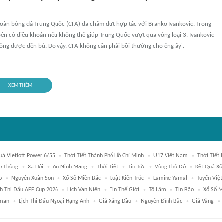
n
 đoàn bóng đá Trung Quốc (CFA) đã chấm dứt hợp tác với Branko Ivankovic. Trong
bên có điều khoản nếu không thể giúp Trung Quốc vượt qua vòng loại 3, Ivankovic
hông được đền bù. Do vậy, CFA không cần phải bồi thường cho ông ấy'.
XEM THÊM
uả Vietlott Power 6/55
Thời Tiết Thành Phố Hồ Chí Minh
U17 Việt Nam
Thời Tiết 
o Thông
Xã Hội
An Ninh Mạng
Thời Tiết
Tin Tức
Vùng Thủ Đô
Kết Quả Xổ
o
Nguyễn Xuân Son
Xổ Số Miền Bắc
Luật Kiến Trúc
Lamine Yamal
Tuyển Việ
ch Thi Đấu AFF Cup 2026
Lịch Vạn Niên
Tin Thế Giới
Tô Lâm
Tin Bão
Xổ Số 
man
Lịch Thi Đấu Ngoại Hạng Anh
Giá Xăng Dầu
Nguyễn Đình Bắc
Giá Vàng