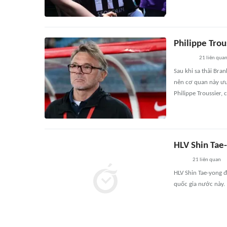
Philippe Trou
21
liên qua
Sau khi sa thải Bra
nên cơ quan này ưu 
Philippe Troussier,
HLV Shin Tae
21
liên quan
HLV Shin Tae-yong 
quốc gia nước này.