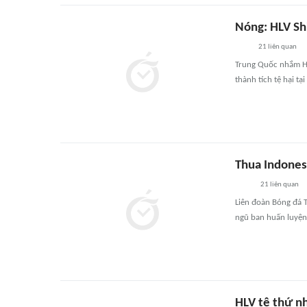
Nóng: HLV Sh
21
liên quan
Trung Quốc nhắm HLV
thành tích tệ hại t
Thua Indonesi
21
liên quan
Liên đoàn Bóng đá 
ngũ ban huấn luyện
HLV tệ thứ nh