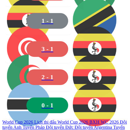
1
-
1
3
-
1
2
-
1
0
-
1
World Cup 2026
Lịch thi đấu World Cup 2026
BXH WC 2026
Đội
tuyển Anh
Tuyển Pháp
Đội tuyển Đức
Đội tuyển Argentina
Tuyển