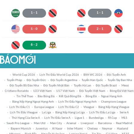
1
-
1
1
-
1
5
-
0
2
-
1
6
-
2
World Cup 2026
Lịch Thi Đấu World Cup 2026
BXH WC 2026
Đội Tuyển Anh
Tuyển Pháp
Đội Tuyển Đức
Đội Tuyển Argentina
Tuyển Hàn Quốc
Tuyển Tây Ban Nha
Đội Tuyển Bồ Đào Nha
Đội Tuyển Nhật Bản
Tuyển Hà Lan
Đội Tuyển Brazil
Messi
Cristiano Ronaldo
U23 Việt Nam
U17 Việt Nam
Đội Tuyển Việt Nam
Bóng Đá Việt Nam
Tin Thể Thao
Báo Bóng Đá
Kết Quả Bóng Đá
Bóng Đá
Ngoại Hạng Anh
Bảng Xếp Hạng Ngoại Hạng Anh
Lịch Thi Đấu Ngoại Hạng Anh
Champions League
Lịch Thi Đấu C1
Europa League
Lịch Thi Đấu C2
Vleague
Bảng Xếp Hạng Vleague
Lịch Thi Đấu Vleague
La Liga
Bảng Xếp Hạng La Liga
Lịch Thi Đấu La Liga
Serie A
Thứ Hạng Của Serie A
Lịch Thi Đấu Serie A
Ligue 1
Bundesliga
FA Cup
MLS
Saudi Pro League
Man Utd
Man City
Arsenal
Liverpool
Barcelona
Real Madrid
Bayern Munich
Juventus
Al Nassr
Inter Miami
Chelsea
Neymar
Haaland