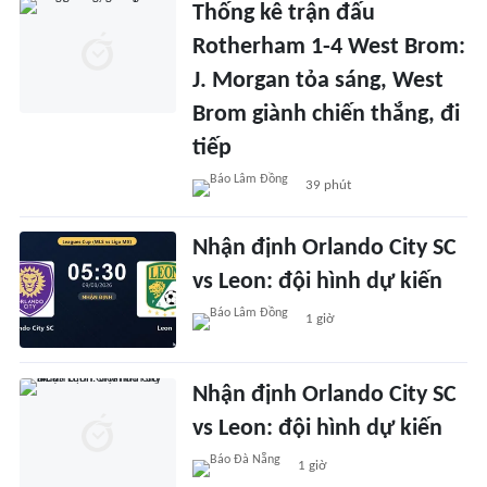
Thống kê trận đấu
Rotherham 1-4 West Brom:
J. Morgan tỏa sáng, West
Brom giành chiến thắng, đi
tiếp
39 phút
Nhận định Orlando City SC
vs Leon: đội hình dự kiến
1 giờ
Nhận định Orlando City SC
vs Leon: đội hình dự kiến
1 giờ