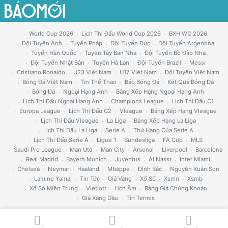
World Cup 2026
Lịch Thi Đấu World Cup 2026
BXH WC 2026
Đội Tuyển Anh
Tuyển Pháp
Đội Tuyển Đức
Đội Tuyển Argentina
Tuyển Hàn Quốc
Tuyển Tây Ban Nha
Đội Tuyển Bồ Đào Nha
Đội Tuyển Nhật Bản
Tuyển Hà Lan
Đội Tuyển Brazil
Messi
Cristiano Ronaldo
U23 Việt Nam
U17 Việt Nam
Đội Tuyển Việt Nam
Bóng Đá Việt Nam
Tin Thể Thao
Báo Bóng Đá
Kết Quả Bóng Đá
Bóng Đá
Ngoại Hạng Anh
Bảng Xếp Hạng Ngoại Hạng Anh
Lịch Thi Đấu Ngoại Hạng Anh
Champions League
Lịch Thi Đấu C1
Europa League
Lịch Thi Đấu C2
Vleague
Bảng Xếp Hạng Vleague
Lịch Thi Đấu Vleague
La Liga
Bảng Xếp Hạng La Liga
Lịch Thi Đấu La Liga
Serie A
Thứ Hạng Của Serie A
Lịch Thi Đấu Serie A
Ligue 1
Bundesliga
FA Cup
MLS
Saudi Pro League
Man Utd
Man City
Arsenal
Liverpool
Barcelona
Real Madrid
Bayern Munich
Juventus
Al Nassr
Inter Miami
Chelsea
Neymar
Haaland
Mbappe
Đình Bắc
Nguyễn Xuân Son
Lamine Yamal
Tin Tức
Giá Vàng
Xổ Số
Xsmn
Xsmb
Xổ Số Miền Trung
Vietlott
Lịch Âm
Bảng Giá Chứng Khoán
Giá Xăng Dầu
Tin Tennis