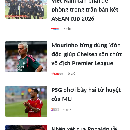
Việt Nam cần phải đề
phòng trong trận bán kết
ASEAN cup 2026
5 giờ
Mourinho từng dùng 'đòn
độc' giúp Chelsea săn chức
vô địch Premier League
6 giờ
PSG phơi bày hai tử huyệt
của MU
6 giờ
Nhận xét của Ronaldo về