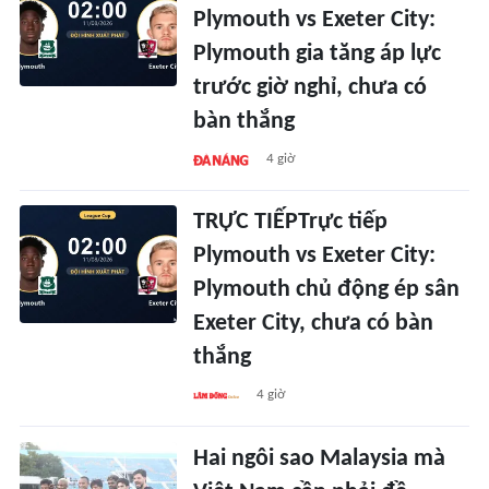
Plymouth vs Exeter City:
Plymouth gia tăng áp lực
trước giờ nghỉ, chưa có
bàn thắng
4 giờ
TRỰC TIẾPTrực tiếp
Plymouth vs Exeter City:
Plymouth chủ động ép sân
Exeter City, chưa có bàn
thắng
4 giờ
Hai ngôi sao Malaysia mà