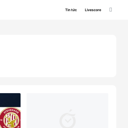
Tin tức
Livescore