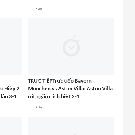
9 giờ
TRỰC TIẾPTrực tiếp Bayern
n: Hiệp 2
München vs Aston Villa: Aston Villa
dẫn 3-1
rút ngắn cách biệt 2-1
9 giờ