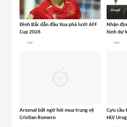
Đình Bắc dẫn đầu Vua phá lưới AFF
Nhận định
Cup 2026
hình dự 
1 giờ
2 giờ
Arsenal bất ngờ hỏi mua trung vệ
Cựu cầu 
Cristian Romero
HLV Urug