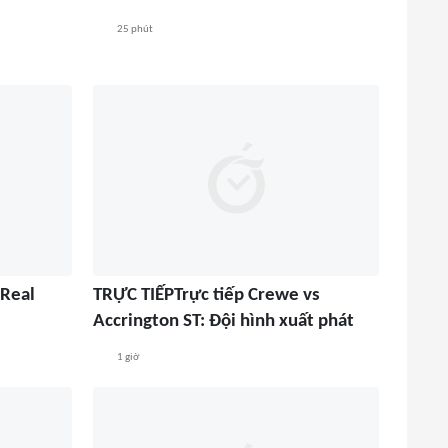
25 phút
 Real
TRỰC TIẾPTrực tiếp Crewe vs
Accrington ST: Đội hình xuất phát
1 giờ