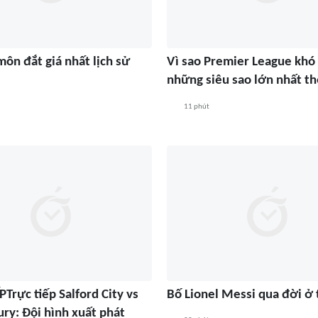
ôn đắt giá nhất lịch sử
Vì sao Premier League khó
những siêu sao lớn nhất th
11 phút
Trực tiếp Salford City vs
Bố Lionel Messi qua đời ở 
ry: Đội hình xuất phát