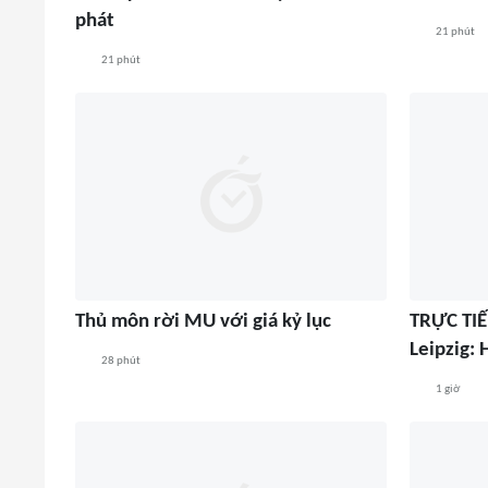
phát
21 phút
21 phút
Thủ môn rời MU với giá kỷ lục
TRỰC TIẾ
Leipzig: 
28 phút
1 giờ