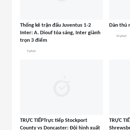
Thống kê trận đấu Juventus 1-2
Dàn thủ m
Inter: A. Diouf tỏa sáng, Inter giành
10 phút
trọn 3 điểm
9 phút
TRỰC TIẾPTrực tiếp Stockport
TRỰC TIẾP
County vs Doncaster: Đội hình xuất
Shrewsbu