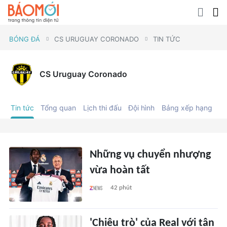
BÓNG ĐÁ
CS URUGUAY CORONADO
TIN TỨC
CS Uruguay Coronado
Tin tức
Tổng quan
Lịch thi đấu
Đội hình
Bảng xếp hạng
C
Những vụ chuyển nhượng
vừa hoàn tất
42 phút
'Chiêu trò' của Real với tân