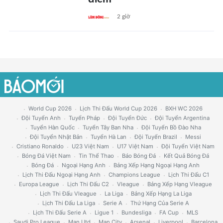
2 giờ
World Cup 2026
Lịch Thi Đấu World Cup 2026
BXH WC 2026
Đội Tuyển Anh
Tuyển Pháp
Đội Tuyển Đức
Đội Tuyển Argentina
Tuyển Hàn Quốc
Tuyển Tây Ban Nha
Đội Tuyển Bồ Đào Nha
Đội Tuyển Nhật Bản
Tuyển Hà Lan
Đội Tuyển Brazil
Messi
Cristiano Ronaldo
U23 Việt Nam
U17 Việt Nam
Đội Tuyển Việt Nam
Bóng Đá Việt Nam
Tin Thể Thao
Báo Bóng Đá
Kết Quả Bóng Đá
Bóng Đá
Ngoại Hạng Anh
Bảng Xếp Hạng Ngoại Hạng Anh
Lịch Thi Đấu Ngoại Hạng Anh
Champions League
Lịch Thi Đấu C1
Europa League
Lịch Thi Đấu C2
Vleague
Bảng Xếp Hạng Vleague
Lịch Thi Đấu Vleague
La Liga
Bảng Xếp Hạng La Liga
Lịch Thi Đấu La Liga
Serie A
Thứ Hạng Của Serie A
Lịch Thi Đấu Serie A
Ligue 1
Bundesliga
FA Cup
MLS
Saudi Pro League
Man Utd
Man City
Arsenal
Liverpool
Barcelona