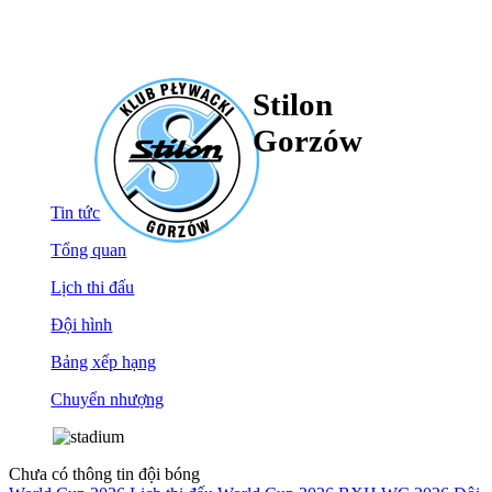
Stilon
Gorzów
Tin tức
Tổng quan
Lịch thi đấu
Đội hình
Bảng xếp hạng
Chuyển nhượng
Chưa có thông tin đội bóng