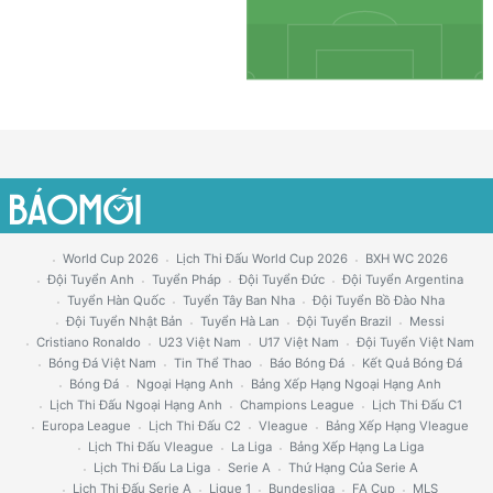
World Cup 2026
Lịch Thi Đấu World Cup 2026
BXH WC 2026
Đội Tuyển Anh
Tuyển Pháp
Đội Tuyển Đức
Đội Tuyển Argentina
Tuyển Hàn Quốc
Tuyển Tây Ban Nha
Đội Tuyển Bồ Đào Nha
Đội Tuyển Nhật Bản
Tuyển Hà Lan
Đội Tuyển Brazil
Messi
Cristiano Ronaldo
U23 Việt Nam
U17 Việt Nam
Đội Tuyển Việt Nam
Bóng Đá Việt Nam
Tin Thể Thao
Báo Bóng Đá
Kết Quả Bóng Đá
Bóng Đá
Ngoại Hạng Anh
Bảng Xếp Hạng Ngoại Hạng Anh
Lịch Thi Đấu Ngoại Hạng Anh
Champions League
Lịch Thi Đấu C1
Europa League
Lịch Thi Đấu C2
Vleague
Bảng Xếp Hạng Vleague
Lịch Thi Đấu Vleague
La Liga
Bảng Xếp Hạng La Liga
Lịch Thi Đấu La Liga
Serie A
Thứ Hạng Của Serie A
Lịch Thi Đấu Serie A
Ligue 1
Bundesliga
FA Cup
MLS