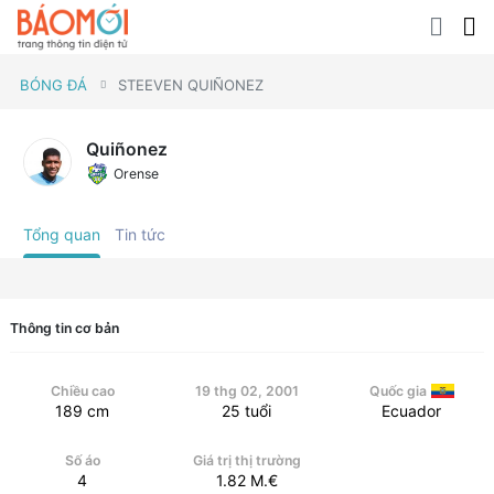
BÓNG ĐÁ
STEEVEN QUIÑONEZ
Quiñonez
Orense
Tổng quan
Tin tức
Thông tin cơ bản
Chiều cao
19 thg 02, 2001
Quốc gia
189
cm
25
tuổi
Ecuador
Số áo
Giá trị thị trường
4
1.82
M.€