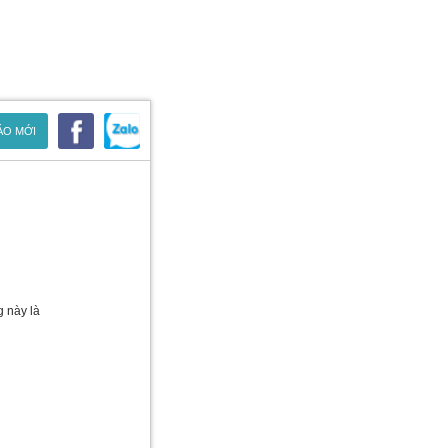
ÁO MỚI
g này là