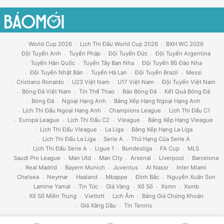
World Cup 2026
Lịch Thi Đấu World Cup 2026
BXH WC 2026
Đội Tuyển Anh
Tuyển Pháp
Đội Tuyển Đức
Đội Tuyển Argentina
Tuyển Hàn Quốc
Tuyển Tây Ban Nha
Đội Tuyển Bồ Đào Nha
Đội Tuyển Nhật Bản
Tuyển Hà Lan
Đội Tuyển Brazil
Messi
Cristiano Ronaldo
U23 Việt Nam
U17 Việt Nam
Đội Tuyển Việt Nam
Bóng Đá Việt Nam
Tin Thể Thao
Báo Bóng Đá
Kết Quả Bóng Đá
Bóng Đá
Ngoại Hạng Anh
Bảng Xếp Hạng Ngoại Hạng Anh
Lịch Thi Đấu Ngoại Hạng Anh
Champions League
Lịch Thi Đấu C1
Europa League
Lịch Thi Đấu C2
Vleague
Bảng Xếp Hạng Vleague
Lịch Thi Đấu Vleague
La Liga
Bảng Xếp Hạng La Liga
Lịch Thi Đấu La Liga
Serie A
Thứ Hạng Của Serie A
Lịch Thi Đấu Serie A
Ligue 1
Bundesliga
FA Cup
MLS
Saudi Pro League
Man Utd
Man City
Arsenal
Liverpool
Barcelona
Real Madrid
Bayern Munich
Juventus
Al Nassr
Inter Miami
Chelsea
Neymar
Haaland
Mbappe
Đình Bắc
Nguyễn Xuân Son
Lamine Yamal
Tin Tức
Giá Vàng
Xổ Số
Xsmn
Xsmb
Xổ Số Miền Trung
Vietlott
Lịch Âm
Bảng Giá Chứng Khoán
Giá Xăng Dầu
Tin Tennis