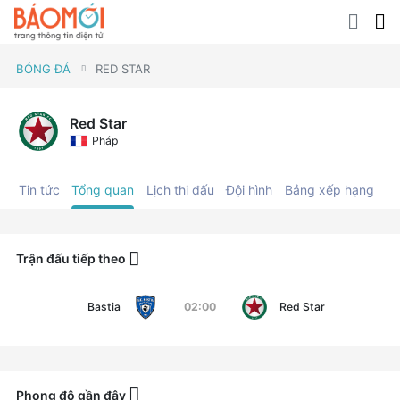
BÓNG ĐÁ
RED STAR
Red Star
Pháp
Tin tức
Tổng quan
Lịch thi đấu
Đội hình
Bảng xếp hạng
C
Trận đấu tiếp theo
Bastia
02:00
Red Star
Phong độ gần đây