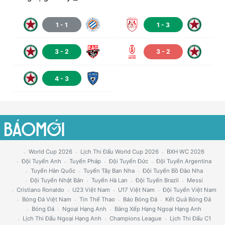
1
-
1
1
-
3
3
-
2
3
-
2
4
-
3
World Cup 2026
Lịch Thi Đấu World Cup 2026
BXH WC 2026
Đội Tuyển Anh
Tuyển Pháp
Đội Tuyển Đức
Đội Tuyển Argentina
Tuyển Hàn Quốc
Tuyển Tây Ban Nha
Đội Tuyển Bồ Đào Nha
Đội Tuyển Nhật Bản
Tuyển Hà Lan
Đội Tuyển Brazil
Messi
Cristiano Ronaldo
U23 Việt Nam
U17 Việt Nam
Đội Tuyển Việt Nam
Bóng Đá Việt Nam
Tin Thể Thao
Báo Bóng Đá
Kết Quả Bóng Đá
Bóng Đá
Ngoại Hạng Anh
Bảng Xếp Hạng Ngoại Hạng Anh
Lịch Thi Đấu Ngoại Hạng Anh
Champions League
Lịch Thi Đấu C1