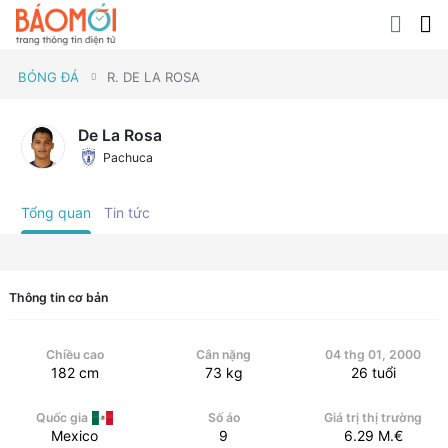
BÓNG ĐÁ
R. DE LA ROSA
De La Rosa
Pachuca
Tổng quan
Tin tức
Thông tin cơ bản
Chiều cao
Cân nặng
04 thg 01, 2000
182
cm
73
kg
26
tuổi
Quốc gia
Số áo
Giá trị thị trường
Mexico
9
6.29
M.€