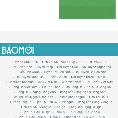
World Cup 2026
Lịch Thi Đấu World Cup 2026
BXH WC 2026
Đội Tuyển Anh
Tuyển Pháp
Đội Tuyển Đức
Đội Tuyển Argentina
Tuyển Hàn Quốc
Tuyển Tây Ban Nha
Đội Tuyển Bồ Đào Nha
Đội Tuyển Nhật Bản
Tuyển Hà Lan
Đội Tuyển Brazil
Messi
Cristiano Ronaldo
U23 Việt Nam
U17 Việt Nam
Đội Tuyển Việt Nam
Bóng Đá Việt Nam
Tin Thể Thao
Báo Bóng Đá
Kết Quả Bóng Đá
Bóng Đá
Ngoại Hạng Anh
Bảng Xếp Hạng Ngoại Hạng Anh
Lịch Thi Đấu Ngoại Hạng Anh
Champions League
Lịch Thi Đấu C1
Europa League
Lịch Thi Đấu C2
Vleague
Bảng Xếp Hạng Vleague
Lịch Thi Đấu Vleague
La Liga
Bảng Xếp Hạng La Liga
Lịch Thi Đấu La Liga
Serie A
Thứ Hạng Của Serie A
Lịch Thi Đấu Serie A
Ligue 1
Bundesliga
FA Cup
MLS