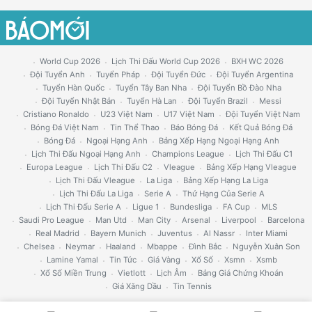
World Cup 2026
Lịch Thi Đấu World Cup 2026
BXH WC 2026
Đội Tuyển Anh
Tuyển Pháp
Đội Tuyển Đức
Đội Tuyển Argentina
Tuyển Hàn Quốc
Tuyển Tây Ban Nha
Đội Tuyển Bồ Đào Nha
Đội Tuyển Nhật Bản
Tuyển Hà Lan
Đội Tuyển Brazil
Messi
Cristiano Ronaldo
U23 Việt Nam
U17 Việt Nam
Đội Tuyển Việt Nam
Bóng Đá Việt Nam
Tin Thể Thao
Báo Bóng Đá
Kết Quả Bóng Đá
Bóng Đá
Ngoại Hạng Anh
Bảng Xếp Hạng Ngoại Hạng Anh
Lịch Thi Đấu Ngoại Hạng Anh
Champions League
Lịch Thi Đấu C1
Europa League
Lịch Thi Đấu C2
Vleague
Bảng Xếp Hạng Vleague
Lịch Thi Đấu Vleague
La Liga
Bảng Xếp Hạng La Liga
Lịch Thi Đấu La Liga
Serie A
Thứ Hạng Của Serie A
Lịch Thi Đấu Serie A
Ligue 1
Bundesliga
FA Cup
MLS
Saudi Pro League
Man Utd
Man City
Arsenal
Liverpool
Barcelona
Real Madrid
Bayern Munich
Juventus
Al Nassr
Inter Miami
Chelsea
Neymar
Haaland
Mbappe
Đình Bắc
Nguyễn Xuân Son
Lamine Yamal
Tin Tức
Giá Vàng
Xổ Số
Xsmn
Xsmb
Xổ Số Miền Trung
Vietlott
Lịch Âm
Bảng Giá Chứng Khoán
Giá Xăng Dầu
Tin Tennis