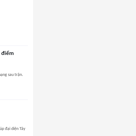
3 điểm
hạng sau trận.
úp đại diện Tây