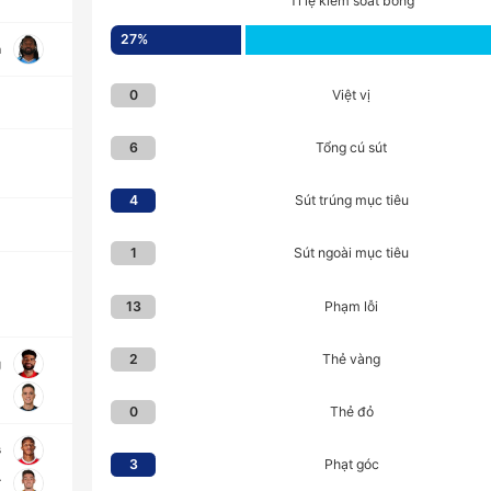
Tỉ lệ kiểm soát bóng
27
%
a
Việt vị
0
Tổng cú sút
6
Sút trúng mục tiêu
4
Sút ngoài mục tiêu
1
Phạm lỗi
13
Thẻ vàng
2
g
i
Thẻ đỏ
0
s
Phạt góc
3
r