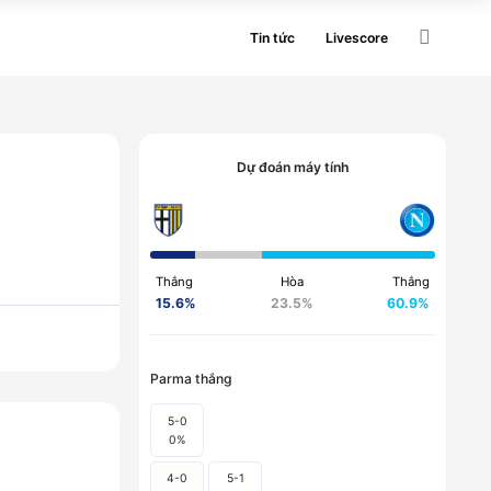
Tin tức
Livescore
Dự đoán máy tính
Thắng
Hòa
Thắng
15.6
%
23.5
%
60.9
%
Parma
thắng
5-0
0
%
4-0
5-1