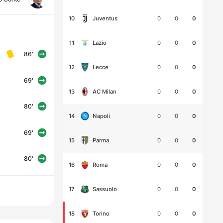
10
0
0
0
Juventus
11
0
0
0
Lazio
86'
12
0
0
0
Lecce
69'
13
0
0
0
AC Milan
80'
14
0
0
0
Napoli
69'
15
0
0
0
Parma
80'
16
0
0
0
Roma
17
0
0
0
Sassuolo
18
0
0
0
Torino