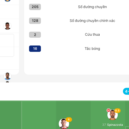
Số đường chuyền
205
Số đường chuyền chính xác
128
o
Cứu thua
2
Tắc bóng
16
e
o
4
e
u
6.5
6
37
Spinazzola