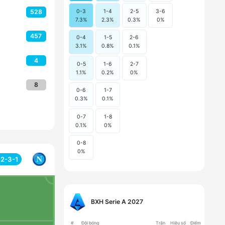
0-3
1-4
2-5
3-6
528
7.3
%
2.3
%
0.3
%
0
%
457
0-4
1-5
2-6
3.1
%
0.8
%
0.1
%
4
0-5
1-6
2-7
1.1
%
0.2
%
0
%
8
0-6
1-7
0.3
%
0.1
%
0-7
1-8
0.1
%
0
%
0-8
0
%
-2-3-1
BXH
Serie A
2027
#
Đội bóng
Trận
Hiệu số
Điểm