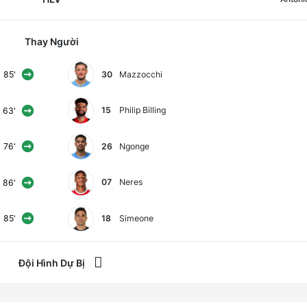
Thay Người
30
Mazzocchi
85'
15
Philip Billing
63'
26
Ngonge
76'
07
Neres
86'
18
Simeone
85'
Đội Hình Dự Bị
14
Contini