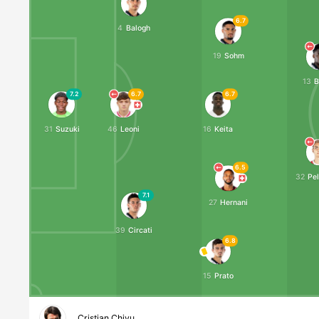
Pellegrino
6.7
4
Balogh
Mathias Lövik
85'
19
Sohm
Valeri
13
B
Mazzocch
7.2
6.7
6.7
86'
Spinazzol
31
Suzuki
46
Leoni
16
Keita
Ondrejka
86'
6.5
Bonny
32
Pel
7.1
27
Hernani
90'+4
Mazzocch
39
Circati
Kết thúc
6.8
0 - 0
15
Prato
Cristian Chivu