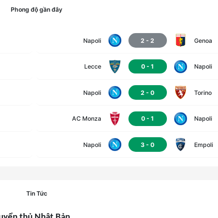
Phong độ gần đây
96
Scuffet
Napoli
2
-
2
Genoa
16
Rafael Marín
Lecce
0
-
1
Napoli
29
Luis Hasa
Napoli
2
-
0
Torino
AC Monza
0
-
1
Napoli
Napoli
3
-
0
Empoli
Tin Tức
tuyển thủ Nhật Bản