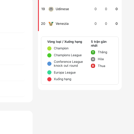
19
0
0
0
Udinese
20
0
0
0
Venezia
Vòng loại / Xuống hạng
5 trận gần
nhất
Champion
Thắng
T
Champions League
Hòa
H
Conference League
knock out round
Thua
B
Europa League
Xuống hạng