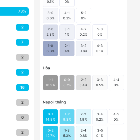
0.1
%
0
%
73
%
3-0
4-1
5-2
0.6
%
0.2
%
0
%
2
2-0
3-1
4-2
5-3
2.3
%
1
%
0.2
%
0
%
7
1-0
2-1
3-2
4-3
6.3
%
4
%
0.8
%
0.1
%
2
Hòa
2
1-1
0-0
2-2
3-3
4-4
10.9
%
8.7
%
3.4
%
0.5
%
0
%
16
Napoli
thắng
2
0-1
1-2
2-3
3-4
4-5
0
14.9
%
9.3
%
1.9
%
0.2
%
0
%
0-2
1-3
2-4
3-5
2
12.7
%
5.3
%
0.8
%
0.1
%