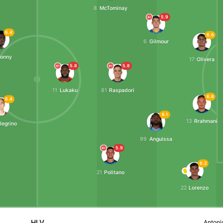
8
McTominay
5.9
6.4
6.6
6
Gilmour
onny
17
Olivera
i
5.8
5.8
a
11
Lukaku
81
Raspadori
6.6
6.4
6.1
13
Rrahmani
legrino
99
Anguissa
i
5.9
6.2
21
Politano
22
Lorenzo
HLV
Antoni