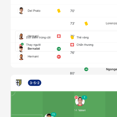
Del Prato
70'
73'
Lorenz
Hernani
75'
Dứt điểm trúng cột
Thẻ vàng
Thay người
Chấn thương
Bernabé
76'
Hernani
Ngong
80'
Politan
3-5-2
Simeon
80'
Romelu Lukak
7
Djuric
14
Valeri
85'
7.1