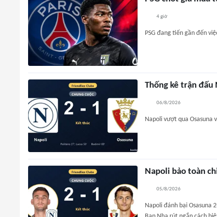
4 giờ
PSG đang tiến gần đến việ
Thống kê trận đấu 
06/8/2026
Napoli vượt qua Osasuna vớ
Napoli bảo toàn ch
05/8/2026
Napoli đánh bại Osasuna 2-
Ban Nha rút ngắn cách biệ