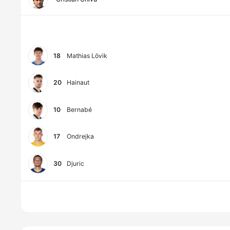
18
Mathias Lövik
20
Hainaut
10
Bernabé
17
Ondrejka
30
Djuric
40
Edoardo Corvi