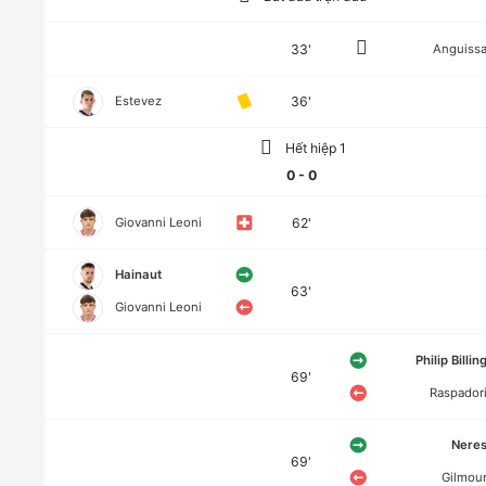
33'
Anguiss
Estevez
36'
Hết hiệp 1
0 - 0
Giovanni Leoni
62'
Hainaut
63'
Giovanni Leoni
Philip Billin
69'
Raspador
Nere
69'
Gilmou