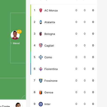
1
0
0
0
AC Monza
2
0
0
0
Atalanta
6.7
3
0
0
0
Bologna
1
Meret
4
0
0
0
Cagliari
5
0
0
0
Como
6
0
0
0
Fiorentina
7
0
0
0
Frosinone
8
0
0
0
Genoa
9
0
0
0
Inter
o Conte