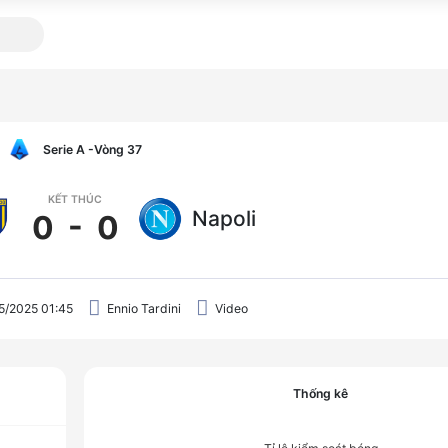
Serie A
-Vòng 37
KẾT THÚC
Napoli
0
-
0
5/2025 01:45
Ennio Tardini
Video
Thống kê