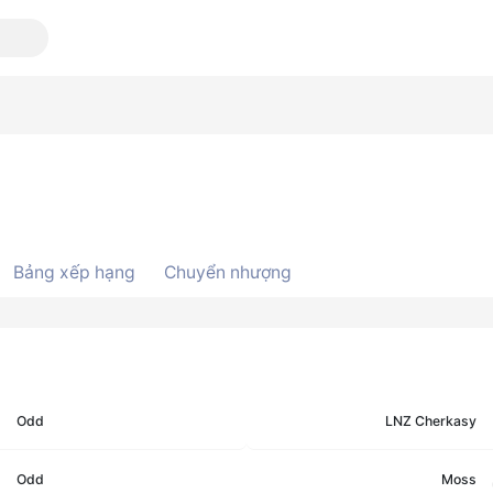
Bảng xếp hạng
Chuyển nhượng
Odd
LNZ Cherkasy
Odd
Moss