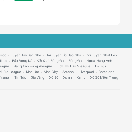
Quốc
Tuyển Tây Ban Nha
Đội Tuyển Bồ Đào Nha
Đội Tuyển Nhật Bản
 Thao
Báo Bóng Đá
Kết Quả Bóng Đá
Bóng Đá
Ngoại Hạng Anh
eague
Bảng Xếp Hạng Vleague
Lịch Thi Đấu Vleague
La Liga
di Pro League
Man Utd
Man City
Arsenal
Liverpool
Barcelona
 Yamal
Tin Tức
Giá Vàng
Xổ Số
Xsmn
Xsmb
Xổ Số Miền Trung