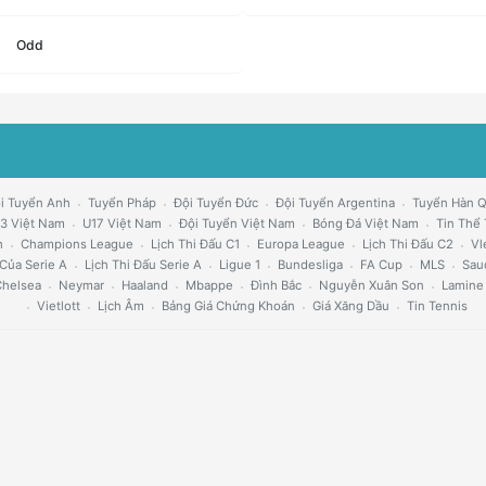
Odd
i Tuyển Anh
Tuyển Pháp
Đội Tuyển Đức
Đội Tuyển Argentina
Tuyển Hàn 
3 Việt Nam
U17 Việt Nam
Đội Tuyển Việt Nam
Bóng Đá Việt Nam
Tin Thể
h
Champions League
Lịch Thi Đấu C1
Europa League
Lịch Thi Đấu C2
Vl
Của Serie A
Lịch Thi Đấu Serie A
Ligue 1
Bundesliga
FA Cup
MLS
Sau
helsea
Neymar
Haaland
Mbappe
Đình Bắc
Nguyễn Xuân Son
Lamine
Vietlott
Lịch Âm
Bảng Giá Chứng Khoán
Giá Xăng Dầu
Tin Tennis