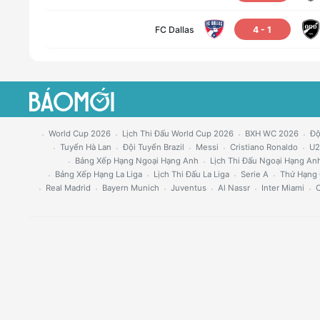
FC Dallas
4
-
1
World Cup 2026
Lịch Thi Đấu World Cup 2026
BXH WC 2026
Độ
Tuyển Hà Lan
Đội Tuyển Brazil
Messi
Cristiano Ronaldo
U2
Bảng Xếp Hạng Ngoại Hạng Anh
Lịch Thi Đấu Ngoại Hạng An
Bảng Xếp Hạng La Liga
Lịch Thi Đấu La Liga
Serie A
Thứ Hạng 
Real Madrid
Bayern Munich
Juventus
Al Nassr
Inter Miami
C