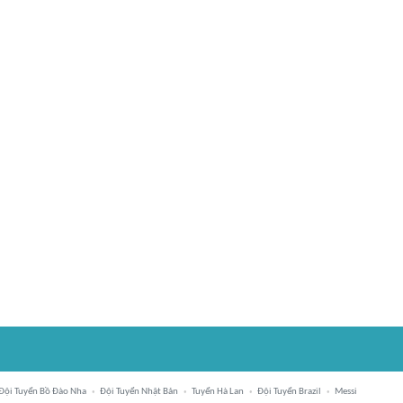
Đội Tuyển Bồ Đào Nha
Đội Tuyển Nhật Bản
Tuyển Hà Lan
Đội Tuyển Brazil
Messi