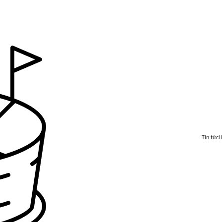
Tin tức
L