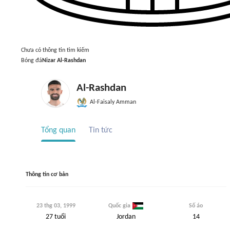
Chưa có thông tin tìm kiếm
Bóng đá
Nizar Al-Rashdan
Al-Rashdan
Al-Faisaly Amman
Tổng quan
Tin tức
Thông tin cơ bản
23 thg 03, 1999
Quốc gia
Số áo
27
tuổi
Jordan
14