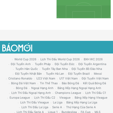
World Cup 2026
Lịch Thi Đấu World Cup 2026
BXH WC 2026
Đội Tuyển Anh
Tuyển Pháp
Đội Tuyển Đức
Đội Tuyển Argentina
Tuyển Hàn Quốc
Tuyển Tây Ban Nha
Đội Tuyển Bồ Đào Nha
Đội Tuyển Nhật Bản
Tuyển Hà Lan
Đội Tuyển Brazil
Messi
Cristiano Ronaldo
U23 Việt Nam
U17 Việt Nam
Đội Tuyển Việt Nam
Bóng Đá Việt Nam
Tin Thể Thao
Báo Bóng Đá
Kết Quả Bóng Đá
Bóng Đá
Ngoại Hạng Anh
Bảng Xếp Hạng Ngoại Hạng Anh
Lịch Thi Đấu Ngoại Hạng Anh
Champions League
Lịch Thi Đấu C1
Europa League
Lịch Thi Đấu C2
Vleague
Bảng Xếp Hạng Vleague
Lịch Thi Đấu Vleague
La Liga
Bảng Xếp Hạng La Liga
Lịch Thi Đấu La Liga
Serie A
Thứ Hạng Của Serie A
Lịch Thi Đấu Serie A
Ligue 1
Bundesliga
FA Cup
MLS