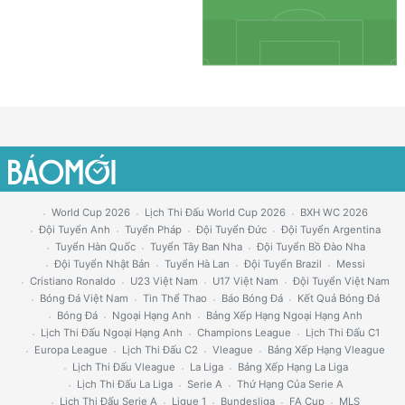
World Cup 2026
Lịch Thi Đấu World Cup 2026
BXH WC 2026
Đội Tuyển Anh
Tuyển Pháp
Đội Tuyển Đức
Đội Tuyển Argentina
Tuyển Hàn Quốc
Tuyển Tây Ban Nha
Đội Tuyển Bồ Đào Nha
Đội Tuyển Nhật Bản
Tuyển Hà Lan
Đội Tuyển Brazil
Messi
Cristiano Ronaldo
U23 Việt Nam
U17 Việt Nam
Đội Tuyển Việt Nam
Bóng Đá Việt Nam
Tin Thể Thao
Báo Bóng Đá
Kết Quả Bóng Đá
Bóng Đá
Ngoại Hạng Anh
Bảng Xếp Hạng Ngoại Hạng Anh
Lịch Thi Đấu Ngoại Hạng Anh
Champions League
Lịch Thi Đấu C1
Europa League
Lịch Thi Đấu C2
Vleague
Bảng Xếp Hạng Vleague
Lịch Thi Đấu Vleague
La Liga
Bảng Xếp Hạng La Liga
Lịch Thi Đấu La Liga
Serie A
Thứ Hạng Của Serie A
Lịch Thi Đấu Serie A
Ligue 1
Bundesliga
FA Cup
MLS