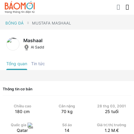
BÓNG ĐÁ
MUSTAFA MASHAAL
Mashaal
Al Sadd
Tổng quan
Tin tức
Thông tin cơ bản
Chiều cao
Cân nặng
28 thg 03, 2001
180
cm
70
kg
25
tuổi
Quốc gia
Số áo
Giá trị thị trường
Qatar
14
1.2
M.€