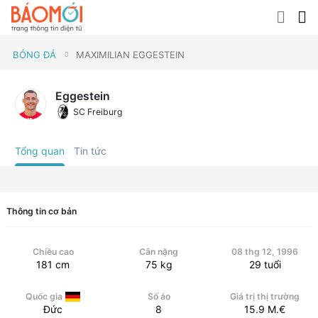
BÓNG ĐÁ
MAXIMILIAN EGGESTEIN
Eggestein
SC Freiburg
Tổng quan
Tin tức
Thông tin cơ bản
Chiều cao
Cân nặng
08 thg 12, 1996
181
cm
75
kg
29
tuổi
Quốc gia
Số áo
Giá trị thị trường
Đức
8
15.9
M.€