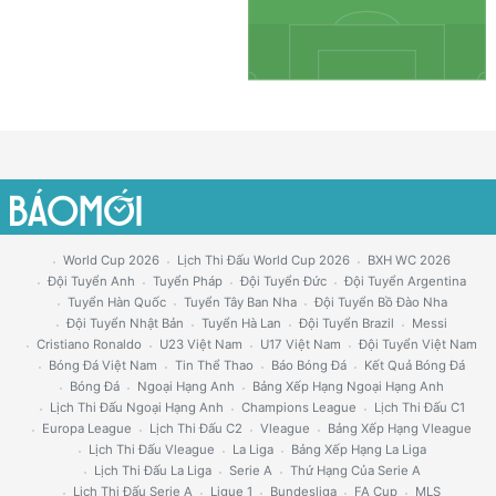
World Cup 2026
Lịch Thi Đấu World Cup 2026
BXH WC 2026
Đội Tuyển Anh
Tuyển Pháp
Đội Tuyển Đức
Đội Tuyển Argentina
Tuyển Hàn Quốc
Tuyển Tây Ban Nha
Đội Tuyển Bồ Đào Nha
Đội Tuyển Nhật Bản
Tuyển Hà Lan
Đội Tuyển Brazil
Messi
Cristiano Ronaldo
U23 Việt Nam
U17 Việt Nam
Đội Tuyển Việt Nam
Bóng Đá Việt Nam
Tin Thể Thao
Báo Bóng Đá
Kết Quả Bóng Đá
Bóng Đá
Ngoại Hạng Anh
Bảng Xếp Hạng Ngoại Hạng Anh
Lịch Thi Đấu Ngoại Hạng Anh
Champions League
Lịch Thi Đấu C1
Europa League
Lịch Thi Đấu C2
Vleague
Bảng Xếp Hạng Vleague
Lịch Thi Đấu Vleague
La Liga
Bảng Xếp Hạng La Liga
Lịch Thi Đấu La Liga
Serie A
Thứ Hạng Của Serie A
Lịch Thi Đấu Serie A
Ligue 1
Bundesliga
FA Cup
MLS