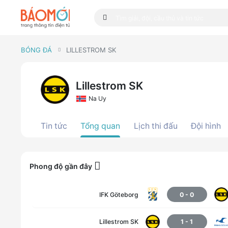
BÓNG ĐÁ
LILLESTROM SK
Lillestrom SK
Na Uy
Tin tức
Tổng quan
Lịch thi đấu
Đội hình
Phong độ gần đây
IFK Göteborg
0
-
0
Lillestrom SK
1
-
1