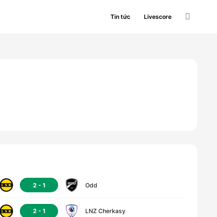
Tin tức
Livescore
2
-
1
Odd
2
-
1
LNZ Cherkasy