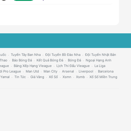
Quốc
Tuyển Tây Ban Nha
Đội Tuyển Bồ Đào Nha
Đội Tuyển Nhật Bản
 Thao
Báo Bóng Đá
Kết Quả Bóng Đá
Bóng Đá
Ngoại Hạng Anh
eague
Bảng Xếp Hạng Vleague
Lịch Thi Đấu Vleague
La Liga
di Pro League
Man Utd
Man City
Arsenal
Liverpool
Barcelona
 Yamal
Tin Tức
Giá Vàng
Xổ Số
Xsmn
Xsmb
Xổ Số Miền Trung