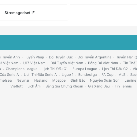
Stromsgodset IF
i Tuyển Anh
Tuyển Pháp
Đội Tuyển Đức
Đội Tuyển Argentina
Tuyển Hàn 
3 Việt Nam
U17 Việt Nam
Đội Tuyển Việt Nam
Bóng Đá Việt Nam
Tin Thể
h
Champions League
Lịch Thi Đấu C1
Europa League
Lịch Thi Đấu C2
Vl
Của Serie A
Lịch Thi Đấu Serie A
Ligue 1
Bundesliga
FA Cup
MLS
Sau
helsea
Neymar
Haaland
Mbappe
Đình Bắc
Nguyễn Xuân Son
Lamine
Vietlott
Lịch Âm
Bảng Giá Chứng Khoán
Giá Xăng Dầu
Tin Tennis