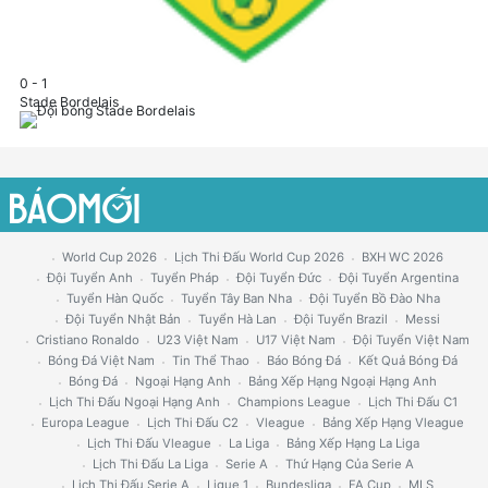
0
-
1
Stade Bordelais
World Cup 2026
Lịch Thi Đấu World Cup 2026
BXH WC 2026
Đội Tuyển Anh
Tuyển Pháp
Đội Tuyển Đức
Đội Tuyển Argentina
Tuyển Hàn Quốc
Tuyển Tây Ban Nha
Đội Tuyển Bồ Đào Nha
Đội Tuyển Nhật Bản
Tuyển Hà Lan
Đội Tuyển Brazil
Messi
Cristiano Ronaldo
U23 Việt Nam
U17 Việt Nam
Đội Tuyển Việt Nam
Bóng Đá Việt Nam
Tin Thể Thao
Báo Bóng Đá
Kết Quả Bóng Đá
Bóng Đá
Ngoại Hạng Anh
Bảng Xếp Hạng Ngoại Hạng Anh
Lịch Thi Đấu Ngoại Hạng Anh
Champions League
Lịch Thi Đấu C1
Europa League
Lịch Thi Đấu C2
Vleague
Bảng Xếp Hạng Vleague
Lịch Thi Đấu Vleague
La Liga
Bảng Xếp Hạng La Liga
Lịch Thi Đấu La Liga
Serie A
Thứ Hạng Của Serie A
Lịch Thi Đấu Serie A
Ligue 1
Bundesliga
FA Cup
MLS