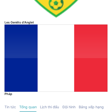
Les Genêts d'Anglet
Pháp
Tin tức
Tổng quan
Lịch thi đấu
Đội hình
Bảng xếp hạng
Ch