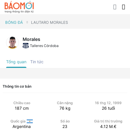
BÓNG ĐÁ
LAUTARO MORALES
Morales
Talleres Córdoba
Tổng quan
Tin tức
Thông tin cơ bản
Chiều cao
Cân nặng
16 thg 12, 1999
187
cm
76
kg
26
tuổi
Quốc gia
Số áo
Giá trị thị trường
Argentina
23
4.12
M.€