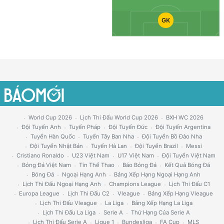
GK
World Cup 2026
Lịch Thi Đấu World Cup 2026
BXH WC 2026
Đội Tuyển Anh
Tuyển Pháp
Đội Tuyển Đức
Đội Tuyển Argentina
Tuyển Hàn Quốc
Tuyển Tây Ban Nha
Đội Tuyển Bồ Đào Nha
Đội Tuyển Nhật Bản
Tuyển Hà Lan
Đội Tuyển Brazil
Messi
Cristiano Ronaldo
U23 Việt Nam
U17 Việt Nam
Đội Tuyển Việt Nam
Bóng Đá Việt Nam
Tin Thể Thao
Báo Bóng Đá
Kết Quả Bóng Đá
Bóng Đá
Ngoại Hạng Anh
Bảng Xếp Hạng Ngoại Hạng Anh
Lịch Thi Đấu Ngoại Hạng Anh
Champions League
Lịch Thi Đấu C1
Europa League
Lịch Thi Đấu C2
Vleague
Bảng Xếp Hạng Vleague
Lịch Thi Đấu Vleague
La Liga
Bảng Xếp Hạng La Liga
Lịch Thi Đấu La Liga
Serie A
Thứ Hạng Của Serie A
Lịch Thi Đấu Serie A
Ligue 1
Bundesliga
FA Cup
MLS