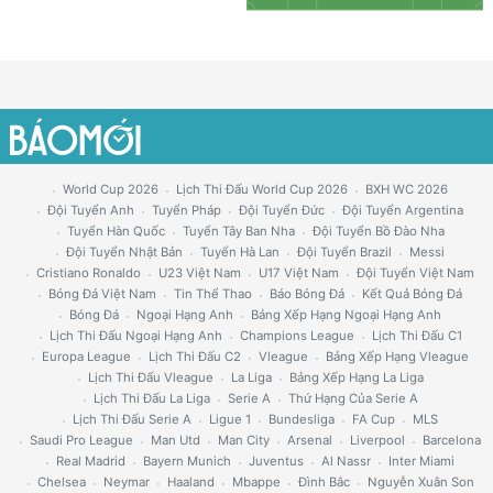
World Cup 2026
Lịch Thi Đấu World Cup 2026
BXH WC 2026
Đội Tuyển Anh
Tuyển Pháp
Đội Tuyển Đức
Đội Tuyển Argentina
Tuyển Hàn Quốc
Tuyển Tây Ban Nha
Đội Tuyển Bồ Đào Nha
Đội Tuyển Nhật Bản
Tuyển Hà Lan
Đội Tuyển Brazil
Messi
Cristiano Ronaldo
U23 Việt Nam
U17 Việt Nam
Đội Tuyển Việt Nam
Bóng Đá Việt Nam
Tin Thể Thao
Báo Bóng Đá
Kết Quả Bóng Đá
Bóng Đá
Ngoại Hạng Anh
Bảng Xếp Hạng Ngoại Hạng Anh
Lịch Thi Đấu Ngoại Hạng Anh
Champions League
Lịch Thi Đấu C1
Europa League
Lịch Thi Đấu C2
Vleague
Bảng Xếp Hạng Vleague
Lịch Thi Đấu Vleague
La Liga
Bảng Xếp Hạng La Liga
Lịch Thi Đấu La Liga
Serie A
Thứ Hạng Của Serie A
Lịch Thi Đấu Serie A
Ligue 1
Bundesliga
FA Cup
MLS
Saudi Pro League
Man Utd
Man City
Arsenal
Liverpool
Barcelona
Real Madrid
Bayern Munich
Juventus
Al Nassr
Inter Miami
Chelsea
Neymar
Haaland
Mbappe
Đình Bắc
Nguyễn Xuân Son