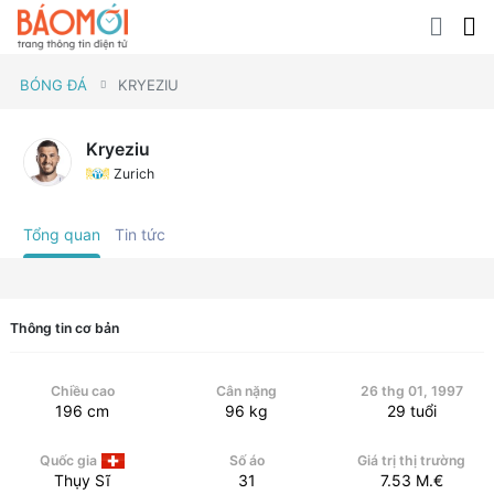
BÓNG ĐÁ
KRYEZIU
Kryeziu
Zurich
Tổng quan
Tin tức
Thông tin cơ bản
Chiều cao
Cân nặng
26 thg 01, 1997
196
cm
96
kg
29
tuổi
Quốc gia
Số áo
Giá trị thị trường
Thụy Sĩ
31
7.53
M.€