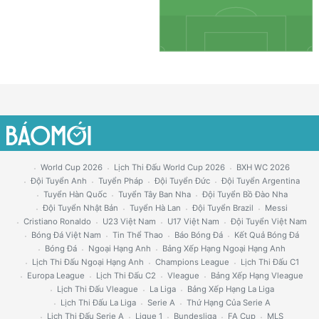
World Cup 2026
Lịch Thi Đấu World Cup 2026
BXH WC 2026
Đội Tuyển Anh
Tuyển Pháp
Đội Tuyển Đức
Đội Tuyển Argentina
Tuyển Hàn Quốc
Tuyển Tây Ban Nha
Đội Tuyển Bồ Đào Nha
Đội Tuyển Nhật Bản
Tuyển Hà Lan
Đội Tuyển Brazil
Messi
Cristiano Ronaldo
U23 Việt Nam
U17 Việt Nam
Đội Tuyển Việt Nam
Bóng Đá Việt Nam
Tin Thể Thao
Báo Bóng Đá
Kết Quả Bóng Đá
Bóng Đá
Ngoại Hạng Anh
Bảng Xếp Hạng Ngoại Hạng Anh
Lịch Thi Đấu Ngoại Hạng Anh
Champions League
Lịch Thi Đấu C1
Europa League
Lịch Thi Đấu C2
Vleague
Bảng Xếp Hạng Vleague
Lịch Thi Đấu Vleague
La Liga
Bảng Xếp Hạng La Liga
Lịch Thi Đấu La Liga
Serie A
Thứ Hạng Của Serie A
Lịch Thi Đấu Serie A
Ligue 1
Bundesliga
FA Cup
MLS