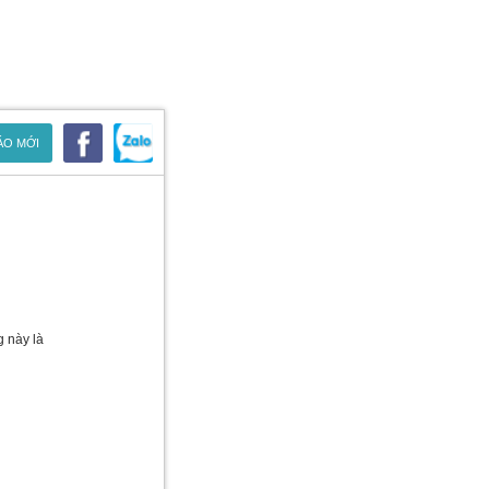
ÁO MỚI
g này là