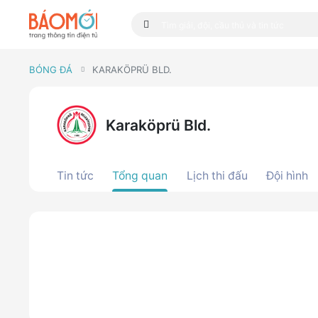
BÓNG ĐÁ
KARAKÖPRÜ BLD.
Karaköprü Bld.
Tin tức
Tổng quan
Lịch thi đấu
Đội hình