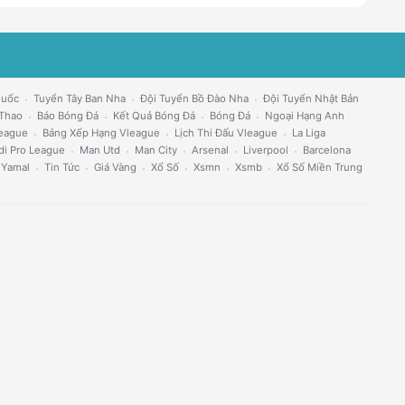
Quốc
Tuyển Tây Ban Nha
Đội Tuyển Bồ Đào Nha
Đội Tuyển Nhật Bản
 Thao
Báo Bóng Đá
Kết Quả Bóng Đá
Bóng Đá
Ngoại Hạng Anh
eague
Bảng Xếp Hạng Vleague
Lịch Thi Đấu Vleague
La Liga
di Pro League
Man Utd
Man City
Arsenal
Liverpool
Barcelona
 Yamal
Tin Tức
Giá Vàng
Xổ Số
Xsmn
Xsmb
Xổ Số Miền Trung