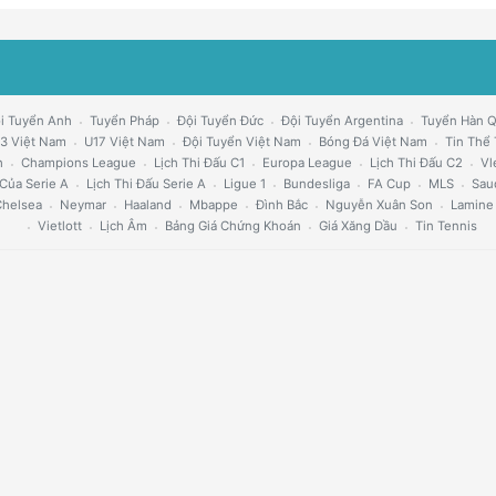
i Tuyển Anh
Tuyển Pháp
Đội Tuyển Đức
Đội Tuyển Argentina
Tuyển Hàn 
3 Việt Nam
U17 Việt Nam
Đội Tuyển Việt Nam
Bóng Đá Việt Nam
Tin Thể
h
Champions League
Lịch Thi Đấu C1
Europa League
Lịch Thi Đấu C2
Vl
Của Serie A
Lịch Thi Đấu Serie A
Ligue 1
Bundesliga
FA Cup
MLS
Sau
helsea
Neymar
Haaland
Mbappe
Đình Bắc
Nguyễn Xuân Son
Lamine
Vietlott
Lịch Âm
Bảng Giá Chứng Khoán
Giá Xăng Dầu
Tin Tennis