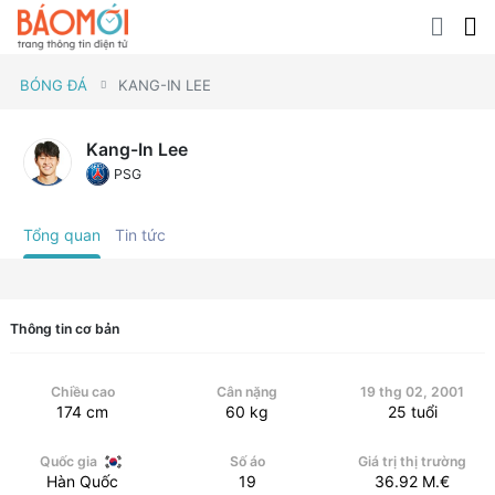
BÓNG ĐÁ
KANG-IN LEE
Kang-In Lee
PSG
Tổng quan
Tin tức
Thông tin cơ bản
Chiều cao
Cân nặng
19 thg 02, 2001
174
cm
60
kg
25
tuổi
Quốc gia
Số áo
Giá trị thị trường
Hàn Quốc
19
36.92
M.€