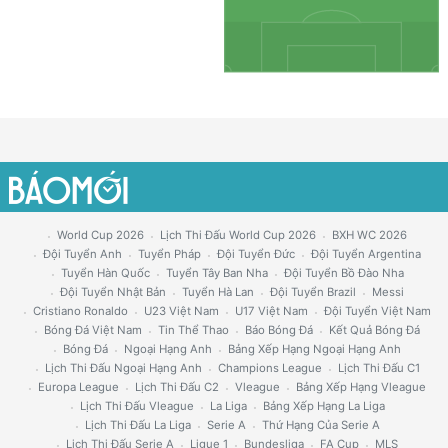
World Cup 2026
Lịch Thi Đấu World Cup 2026
BXH WC 2026
Đội Tuyển Anh
Tuyển Pháp
Đội Tuyển Đức
Đội Tuyển Argentina
Tuyển Hàn Quốc
Tuyển Tây Ban Nha
Đội Tuyển Bồ Đào Nha
Đội Tuyển Nhật Bản
Tuyển Hà Lan
Đội Tuyển Brazil
Messi
Cristiano Ronaldo
U23 Việt Nam
U17 Việt Nam
Đội Tuyển Việt Nam
Bóng Đá Việt Nam
Tin Thể Thao
Báo Bóng Đá
Kết Quả Bóng Đá
Bóng Đá
Ngoại Hạng Anh
Bảng Xếp Hạng Ngoại Hạng Anh
Lịch Thi Đấu Ngoại Hạng Anh
Champions League
Lịch Thi Đấu C1
Europa League
Lịch Thi Đấu C2
Vleague
Bảng Xếp Hạng Vleague
Lịch Thi Đấu Vleague
La Liga
Bảng Xếp Hạng La Liga
Lịch Thi Đấu La Liga
Serie A
Thứ Hạng Của Serie A
Lịch Thi Đấu Serie A
Ligue 1
Bundesliga
FA Cup
MLS