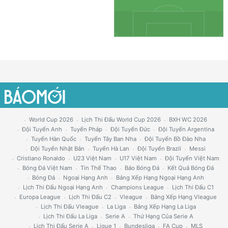
World Cup 2026
Lịch Thi Đấu World Cup 2026
BXH WC 2026
Đội Tuyển Anh
Tuyển Pháp
Đội Tuyển Đức
Đội Tuyển Argentina
Tuyển Hàn Quốc
Tuyển Tây Ban Nha
Đội Tuyển Bồ Đào Nha
Đội Tuyển Nhật Bản
Tuyển Hà Lan
Đội Tuyển Brazil
Messi
Cristiano Ronaldo
U23 Việt Nam
U17 Việt Nam
Đội Tuyển Việt Nam
Bóng Đá Việt Nam
Tin Thể Thao
Báo Bóng Đá
Kết Quả Bóng Đá
Bóng Đá
Ngoại Hạng Anh
Bảng Xếp Hạng Ngoại Hạng Anh
Lịch Thi Đấu Ngoại Hạng Anh
Champions League
Lịch Thi Đấu C1
Europa League
Lịch Thi Đấu C2
Vleague
Bảng Xếp Hạng Vleague
Lịch Thi Đấu Vleague
La Liga
Bảng Xếp Hạng La Liga
Lịch Thi Đấu La Liga
Serie A
Thứ Hạng Của Serie A
Lịch Thi Đấu Serie A
Ligue 1
Bundesliga
FA Cup
MLS