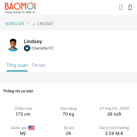
BÓNG ĐÁ
J. LINDSEY
Lindsey
Charlotte FC
Tổng quan
Tin tức
Thông tin cơ bản
Chiều cao
Cân nặng
27 thg 03, 2000
173
cm
70
kg
26
tuổi
Quốc gia
Số áo
Giá trị thị trường
Mỹ
24
3.59
M.€