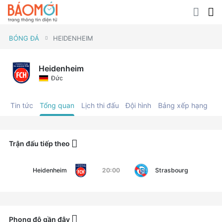
BÓNG ĐÁ
HEIDENHEIM
Heidenheim
Đức
Tin tức
Tổng quan
Lịch thi đấu
Đội hình
Bảng xếp hạng
C
Trận đấu tiếp theo
Heidenheim
20:00
Strasbourg
Phong độ gần đây