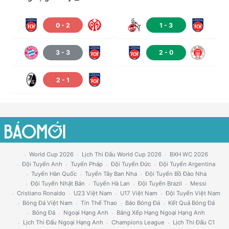
0
-
2
1
-
3
3
-
3
2
-
0
2
-
1
World Cup 2026
Lịch Thi Đấu World Cup 2026
BXH WC 2026
Đội Tuyển Anh
Tuyển Pháp
Đội Tuyển Đức
Đội Tuyển Argentina
Tuyển Hàn Quốc
Tuyển Tây Ban Nha
Đội Tuyển Bồ Đào Nha
Đội Tuyển Nhật Bản
Tuyển Hà Lan
Đội Tuyển Brazil
Messi
Cristiano Ronaldo
U23 Việt Nam
U17 Việt Nam
Đội Tuyển Việt Nam
Bóng Đá Việt Nam
Tin Thể Thao
Báo Bóng Đá
Kết Quả Bóng Đá
Bóng Đá
Ngoại Hạng Anh
Bảng Xếp Hạng Ngoại Hạng Anh
Lịch Thi Đấu Ngoại Hạng Anh
Champions League
Lịch Thi Đấu C1