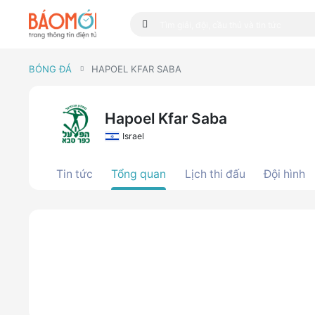
BÓNG ĐÁ
HAPOEL KFAR SABA
Hapoel Kfar Saba
Israel
Tin tức
Tổng quan
Lịch thi đấu
Đội hình