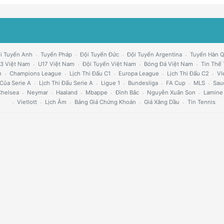
i Tuyển Anh
Tuyển Pháp
Đội Tuyển Đức
Đội Tuyển Argentina
Tuyển Hàn 
3 Việt Nam
U17 Việt Nam
Đội Tuyển Việt Nam
Bóng Đá Việt Nam
Tin Thể
h
Champions League
Lịch Thi Đấu C1
Europa League
Lịch Thi Đấu C2
Vl
Của Serie A
Lịch Thi Đấu Serie A
Ligue 1
Bundesliga
FA Cup
MLS
Sau
helsea
Neymar
Haaland
Mbappe
Đình Bắc
Nguyễn Xuân Son
Lamine
Vietlott
Lịch Âm
Bảng Giá Chứng Khoán
Giá Xăng Dầu
Tin Tennis