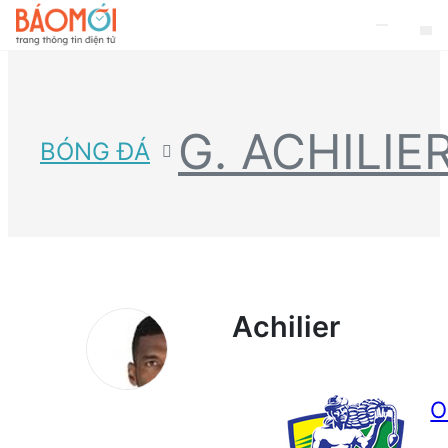
G. ACHILIE
BÓNG ĐÁ
Achilier
O