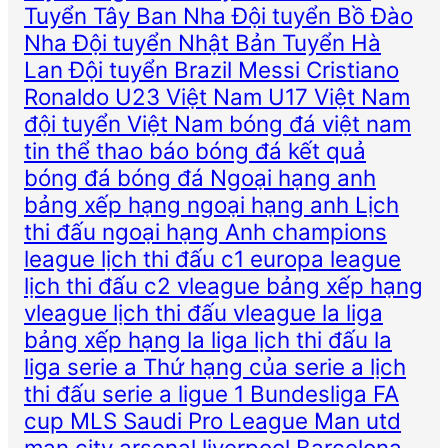
Tuyển Tây Ban Nha
Đội tuyển Bồ Đào
Nha
Đội tuyển Nhật Bản
Tuyển Hà
Lan
Đội tuyển Brazil
Messi
Cristiano
Ronaldo
U23 Việt Nam
U17 Việt Nam
đội tuyển Việt Nam
bóng đá việt nam
tin thể thao
báo bóng đá
kết quả
bóng đá
bóng đá
Ngoại hạng anh
bảng xếp hạng ngoại hạng anh
Lịch
thi đấu ngoại hạng Anh
champions
league
lịch thi đấu c1
europa league
lịch thi đấu c2
vleague
bảng xếp hạng
vleague
lịch thi đấu vleague
la liga
bảng xếp hạng la liga
lịch thi đấu la
liga
serie a
Thứ hạng của serie a
lịch
thi đấu serie a
ligue 1
Bundesliga
FA
cup
MLS
Saudi Pro League
Man utd
man city
arsenal
liverpool
Barcelona