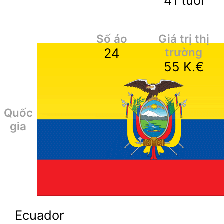
41
tuổi
Số áo
Giá trị thị
24
trường
55
K.€
Quốc
gia
Ecuador