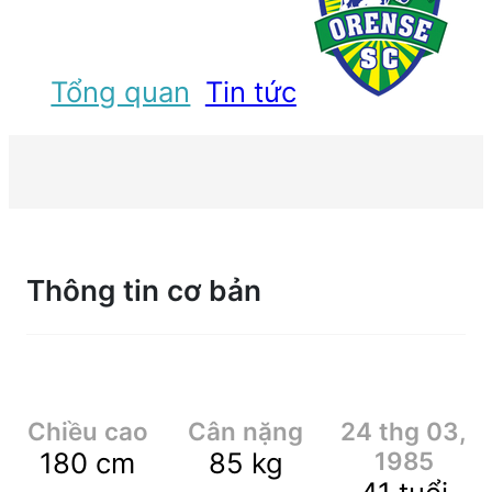
Tổng quan
Tin tức
Thông tin cơ bản
Chiều cao
Cân nặng
24 thg 03,
180
cm
85
kg
1985