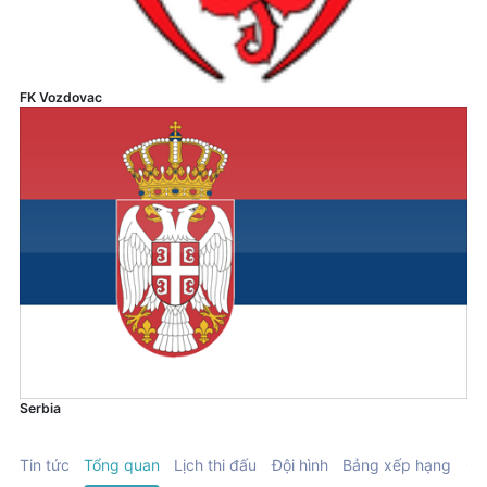
FK Vozdovac
Serbia
Tin tức
Tổng quan
Lịch thi đấu
Đội hình
Bảng xếp hạng
Ch