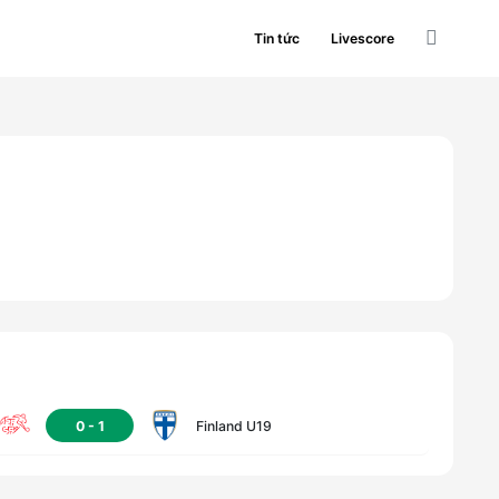
Tin tức
Livescore
0
-
1
Finland U19