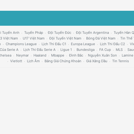
i Tuyển Anh
Tuyển Pháp
Đội Tuyển Đức
Đội Tuyển Argentina
Tuyển Hàn 
3 Việt Nam
U17 Việt Nam
Đội Tuyển Việt Nam
Bóng Đá Việt Nam
Tin Thể
h
Champions League
Lịch Thi Đấu C1
Europa League
Lịch Thi Đấu C2
Vl
Của Serie A
Lịch Thi Đấu Serie A
Ligue 1
Bundesliga
FA Cup
MLS
Sau
helsea
Neymar
Haaland
Mbappe
Đình Bắc
Nguyễn Xuân Son
Lamine
Vietlott
Lịch Âm
Bảng Giá Chứng Khoán
Giá Xăng Dầu
Tin Tennis