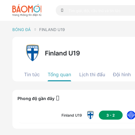
BÓNG ĐÁ
FINLAND U19
Finland U19
Tin tức
Tổng quan
Lịch thi đấu
Đội hình
Phong độ gần đây
Finland U19
3
-
2