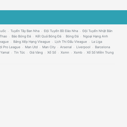
Quốc
Tuyển Tây Ban Nha
Đội Tuyển Bồ Đào Nha
Đội Tuyển Nhật Bản
 Thao
Báo Bóng Đá
Kết Quả Bóng Đá
Bóng Đá
Ngoại Hạng Anh
eague
Bảng Xếp Hạng Vleague
Lịch Thi Đấu Vleague
La Liga
di Pro League
Man Utd
Man City
Arsenal
Liverpool
Barcelona
 Yamal
Tin Tức
Giá Vàng
Xổ Số
Xsmn
Xsmb
Xổ Số Miền Trung