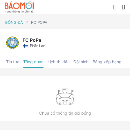
BÓNG ĐÁ
FC POPA
FC PoPa
Phần Lan
Tin tức
Tổng quan
Lịch thi đấu
Đội hình
Bảng xếp hạng
C
Chưa có thông tin đội bóng