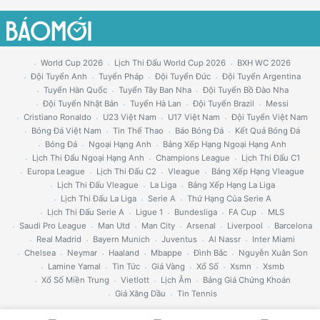
World Cup 2026
Lịch Thi Đấu World Cup 2026
BXH WC 2026
Đội Tuyển Anh
Tuyển Pháp
Đội Tuyển Đức
Đội Tuyển Argentina
Tuyển Hàn Quốc
Tuyển Tây Ban Nha
Đội Tuyển Bồ Đào Nha
Đội Tuyển Nhật Bản
Tuyển Hà Lan
Đội Tuyển Brazil
Messi
Cristiano Ronaldo
U23 Việt Nam
U17 Việt Nam
Đội Tuyển Việt Nam
Bóng Đá Việt Nam
Tin Thể Thao
Báo Bóng Đá
Kết Quả Bóng Đá
Bóng Đá
Ngoại Hạng Anh
Bảng Xếp Hạng Ngoại Hạng Anh
Lịch Thi Đấu Ngoại Hạng Anh
Champions League
Lịch Thi Đấu C1
Europa League
Lịch Thi Đấu C2
Vleague
Bảng Xếp Hạng Vleague
Lịch Thi Đấu Vleague
La Liga
Bảng Xếp Hạng La Liga
Lịch Thi Đấu La Liga
Serie A
Thứ Hạng Của Serie A
Lịch Thi Đấu Serie A
Ligue 1
Bundesliga
FA Cup
MLS
Saudi Pro League
Man Utd
Man City
Arsenal
Liverpool
Barcelona
Real Madrid
Bayern Munich
Juventus
Al Nassr
Inter Miami
Chelsea
Neymar
Haaland
Mbappe
Đình Bắc
Nguyễn Xuân Son
Lamine Yamal
Tin Tức
Giá Vàng
Xổ Số
Xsmn
Xsmb
Xổ Số Miền Trung
Vietlott
Lịch Âm
Bảng Giá Chứng Khoán
Giá Xăng Dầu
Tin Tennis