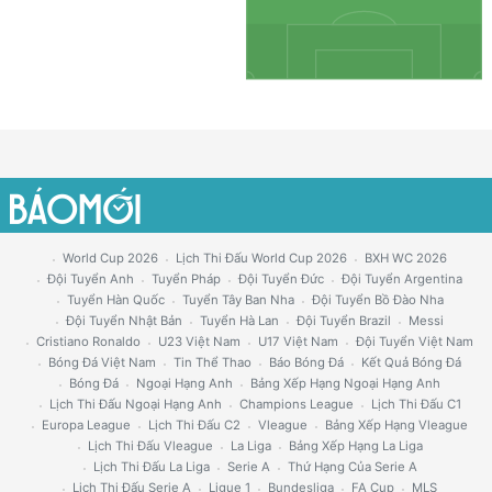
World Cup 2026
Lịch Thi Đấu World Cup 2026
BXH WC 2026
Đội Tuyển Anh
Tuyển Pháp
Đội Tuyển Đức
Đội Tuyển Argentina
Tuyển Hàn Quốc
Tuyển Tây Ban Nha
Đội Tuyển Bồ Đào Nha
Đội Tuyển Nhật Bản
Tuyển Hà Lan
Đội Tuyển Brazil
Messi
Cristiano Ronaldo
U23 Việt Nam
U17 Việt Nam
Đội Tuyển Việt Nam
Bóng Đá Việt Nam
Tin Thể Thao
Báo Bóng Đá
Kết Quả Bóng Đá
Bóng Đá
Ngoại Hạng Anh
Bảng Xếp Hạng Ngoại Hạng Anh
Lịch Thi Đấu Ngoại Hạng Anh
Champions League
Lịch Thi Đấu C1
Europa League
Lịch Thi Đấu C2
Vleague
Bảng Xếp Hạng Vleague
Lịch Thi Đấu Vleague
La Liga
Bảng Xếp Hạng La Liga
Lịch Thi Đấu La Liga
Serie A
Thứ Hạng Của Serie A
Lịch Thi Đấu Serie A
Ligue 1
Bundesliga
FA Cup
MLS