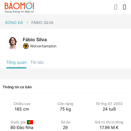
BÓNG ĐÁ
FÁBIO SILVA
Fábio Silva
Wolverhampton
Tổng quan
Tin tức
Thông tin cơ bản
Chiều cao
Cân nặng
19 thg 07, 2002
185
cm
75
kg
24
tuổi
Quốc gia
Số áo
Giá trị thị trường
Bồ Đào Nha
29
17.96
M.€