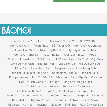
World Cup 2026
Lịch Thi Đấu World Cup 2026
BXH WC 2026
Đội Tuyển Anh
Tuyển Pháp
Đội Tuyển Đức
Đội Tuyển Argentina
Tuyển Hàn Quốc
Tuyển Tây Ban Nha
Đội Tuyển Bồ Đào Nha
Đội Tuyển Nhật Bản
Tuyển Hà Lan
Đội Tuyển Brazil
Messi
Cristiano Ronaldo
U23 Việt Nam
U17 Việt Nam
Đội Tuyển Việt Nam
Bóng Đá Việt Nam
Tin Thể Thao
Báo Bóng Đá
Kết Quả Bóng Đá
Bóng Đá
Ngoại Hạng Anh
Bảng Xếp Hạng Ngoại Hạng Anh
Lịch Thi Đấu Ngoại Hạng Anh
Champions League
Lịch Thi Đấu C1
Europa League
Lịch Thi Đấu C2
Vleague
Bảng Xếp Hạng Vleague
Lịch Thi Đấu Vleague
La Liga
Bảng Xếp Hạng La Liga
Lịch Thi Đấu La Liga
Serie A
Thứ Hạng Của Serie A
Lịch Thi Đấu Serie A
Ligue 1
Bundesliga
FA Cup
MLS
Saudi Pro League
Man Utd
Man City
Arsenal
Liverpool
Barcelona
Real Madrid
Bayern Munich
Juventus
Al Nassr
Inter Miami
Chelsea
Neymar
Haaland
Mbappe
Đình Bắc
Nguyễn Xuân Son