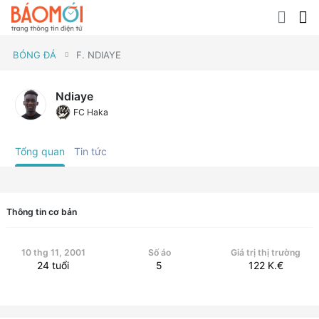
BÓNG ĐÁ
F. NDIAYE
Ndiaye
FC Haka
Tổng quan
Tin tức
Thông tin cơ bản
10 thg 11, 2001
Số áo
Giá trị thị trường
24
tuổi
5
122
K.€