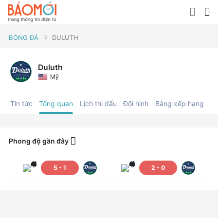
BÓNG ĐÁ
DULUTH
Duluth
Mỹ
Tin tức
Tổng quan
Lịch thi đấu
Đội hình
Bảng xếp hạng
C
Phong độ gần đây
5
-
1
2
-
0