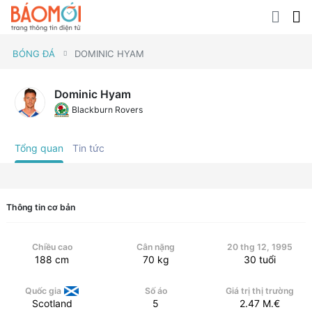
BÓNG ĐÁ
DOMINIC HYAM
Dominic Hyam
Blackburn Rovers
Tổng quan
Tin tức
Thông tin cơ bản
Chiều cao
Cân nặng
20 thg 12, 1995
188
cm
70
kg
30
tuổi
Quốc gia
Số áo
Giá trị thị trường
Scotland
5
2.47
M.€