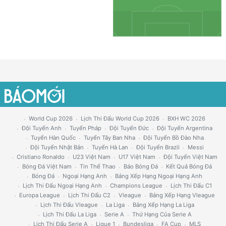
World Cup 2026
Lịch Thi Đấu World Cup 2026
BXH WC 2026
Đội Tuyển Anh
Tuyển Pháp
Đội Tuyển Đức
Đội Tuyển Argentina
Tuyển Hàn Quốc
Tuyển Tây Ban Nha
Đội Tuyển Bồ Đào Nha
Đội Tuyển Nhật Bản
Tuyển Hà Lan
Đội Tuyển Brazil
Messi
Cristiano Ronaldo
U23 Việt Nam
U17 Việt Nam
Đội Tuyển Việt Nam
Bóng Đá Việt Nam
Tin Thể Thao
Báo Bóng Đá
Kết Quả Bóng Đá
Bóng Đá
Ngoại Hạng Anh
Bảng Xếp Hạng Ngoại Hạng Anh
Lịch Thi Đấu Ngoại Hạng Anh
Champions League
Lịch Thi Đấu C1
Europa League
Lịch Thi Đấu C2
Vleague
Bảng Xếp Hạng Vleague
Lịch Thi Đấu Vleague
La Liga
Bảng Xếp Hạng La Liga
Lịch Thi Đấu La Liga
Serie A
Thứ Hạng Của Serie A
Lịch Thi Đấu Serie A
Ligue 1
Bundesliga
FA Cup
MLS