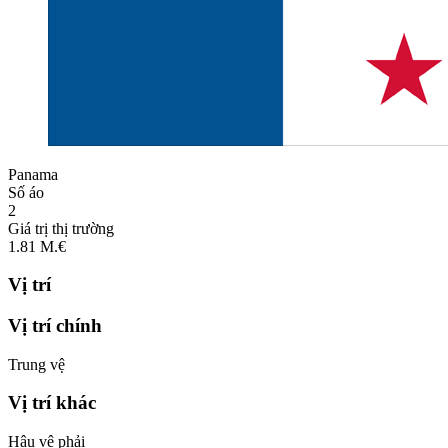
Panama
Số áo
2
Giá trị thị trường
1.81
M.€
Vị trí
Vị trí chính
Trung vệ
Vị trí khác
Hậu vệ phải