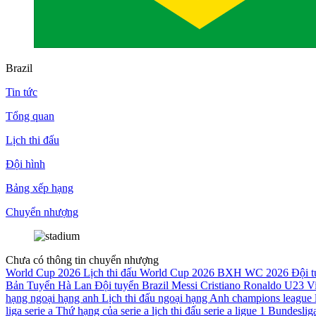
Brazil
Tin tức
Tổng quan
Lịch thi đấu
Đội hình
Bảng xếp hạng
Chuyển nhượng
Chưa có thông tin chuyển nhượng
World Cup 2026
Lịch thi đấu World Cup 2026
BXH WC 2026
Đội 
Bản
Tuyển Hà Lan
Đội tuyển Brazil
Messi
Cristiano Ronaldo
U23 V
hạng ngoại hạng anh
Lịch thi đấu ngoại hạng Anh
champions league
liga
serie a
Thứ hạng của serie a
lịch thi đấu serie a
ligue 1
Bundeslig