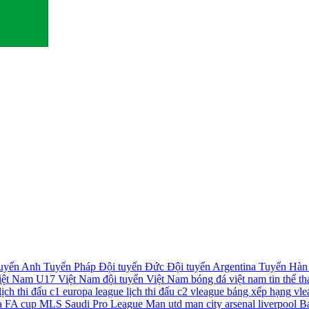
tuyển Anh
Tuyển Pháp
Đội tuyển Đức
Đội tuyển Argentina
Tuyển Hàn
iệt Nam
U17 Việt Nam
đội tuyển Việt Nam
bóng đá việt nam
tin thể t
lịch thi đấu c1
europa league
lịch thi đấu c2
vleague
bảng xếp hạng vle
a
FA cup
MLS
Saudi Pro League
Man utd
man city
arsenal
liverpool
B