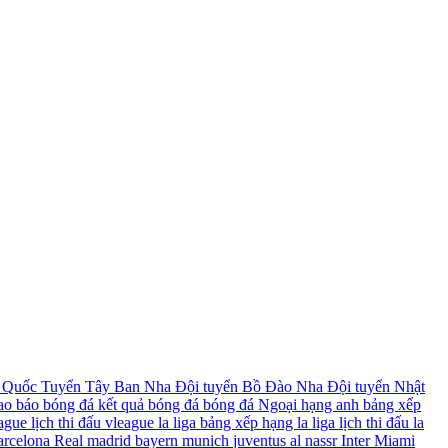
 Quốc
Tuyển Tây Ban Nha
Đội tuyển Bồ Đào Nha
Đội tuyển Nhật
hao
báo bóng đá
kết quả bóng đá
bóng đá
Ngoại hạng anh
bảng xếp
ague
lịch thi đấu vleague
la liga
bảng xếp hạng la liga
lịch thi đấu la
arcelona
Real madrid
bayern munich
juventus
al nassr
Inter Miami