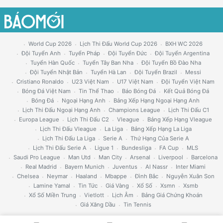
World Cup 2026
Lịch Thi Đấu World Cup 2026
BXH WC 2026
Đội Tuyển Anh
Tuyển Pháp
Đội Tuyển Đức
Đội Tuyển Argentina
Tuyển Hàn Quốc
Tuyển Tây Ban Nha
Đội Tuyển Bồ Đào Nha
Đội Tuyển Nhật Bản
Tuyển Hà Lan
Đội Tuyển Brazil
Messi
Cristiano Ronaldo
U23 Việt Nam
U17 Việt Nam
Đội Tuyển Việt Nam
Bóng Đá Việt Nam
Tin Thể Thao
Báo Bóng Đá
Kết Quả Bóng Đá
Bóng Đá
Ngoại Hạng Anh
Bảng Xếp Hạng Ngoại Hạng Anh
Lịch Thi Đấu Ngoại Hạng Anh
Champions League
Lịch Thi Đấu C1
Europa League
Lịch Thi Đấu C2
Vleague
Bảng Xếp Hạng Vleague
Lịch Thi Đấu Vleague
La Liga
Bảng Xếp Hạng La Liga
Lịch Thi Đấu La Liga
Serie A
Thứ Hạng Của Serie A
Lịch Thi Đấu Serie A
Ligue 1
Bundesliga
FA Cup
MLS
Saudi Pro League
Man Utd
Man City
Arsenal
Liverpool
Barcelona
Real Madrid
Bayern Munich
Juventus
Al Nassr
Inter Miami
Chelsea
Neymar
Haaland
Mbappe
Đình Bắc
Nguyễn Xuân Son
Lamine Yamal
Tin Tức
Giá Vàng
Xổ Số
Xsmn
Xsmb
Xổ Số Miền Trung
Vietlott
Lịch Âm
Bảng Giá Chứng Khoán
Giá Xăng Dầu
Tin Tennis