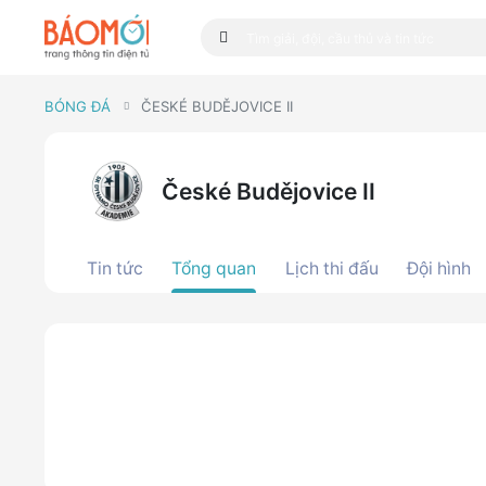
BÓNG ĐÁ
ČESKÉ BUDĚJOVICE II
České Budějovice II
Tin tức
Tổng quan
Lịch thi đấu
Đội hình