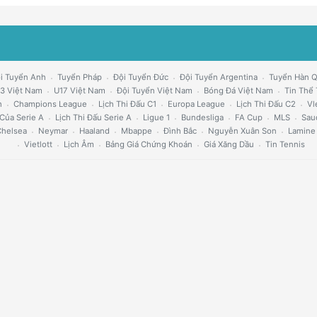
i Tuyển Anh
Tuyển Pháp
Đội Tuyển Đức
Đội Tuyển Argentina
Tuyển Hàn 
3 Việt Nam
U17 Việt Nam
Đội Tuyển Việt Nam
Bóng Đá Việt Nam
Tin Thể
h
Champions League
Lịch Thi Đấu C1
Europa League
Lịch Thi Đấu C2
Vl
Của Serie A
Lịch Thi Đấu Serie A
Ligue 1
Bundesliga
FA Cup
MLS
Sau
helsea
Neymar
Haaland
Mbappe
Đình Bắc
Nguyễn Xuân Son
Lamine
Vietlott
Lịch Âm
Bảng Giá Chứng Khoán
Giá Xăng Dầu
Tin Tennis