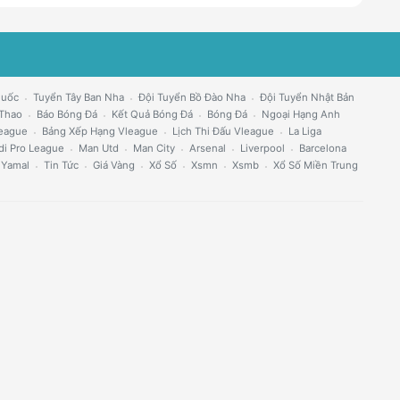
Quốc
Tuyển Tây Ban Nha
Đội Tuyển Bồ Đào Nha
Đội Tuyển Nhật Bản
 Thao
Báo Bóng Đá
Kết Quả Bóng Đá
Bóng Đá
Ngoại Hạng Anh
eague
Bảng Xếp Hạng Vleague
Lịch Thi Đấu Vleague
La Liga
di Pro League
Man Utd
Man City
Arsenal
Liverpool
Barcelona
 Yamal
Tin Tức
Giá Vàng
Xổ Số
Xsmn
Xsmb
Xổ Số Miền Trung