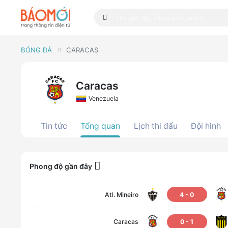
BÓNG ĐÁ
CARACAS
Caracas
Venezuela
Tin tức
Tổng quan
Lịch thi đấu
Đội hình
Phong độ gần đây
Atl. Mineiro
4
-
0
Caracas
0
-
1