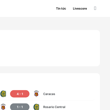
Tin tức
Livescore
4
-
1
Caracas
1
-
1
Rosario Central