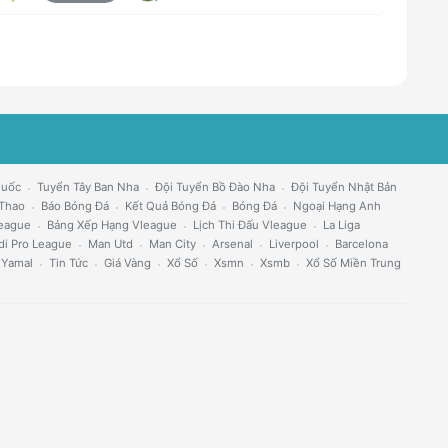
Quốc
Tuyển Tây Ban Nha
Đội Tuyển Bồ Đào Nha
Đội Tuyển Nhật Bản
 Thao
Báo Bóng Đá
Kết Quả Bóng Đá
Bóng Đá
Ngoại Hạng Anh
eague
Bảng Xếp Hạng Vleague
Lịch Thi Đấu Vleague
La Liga
di Pro League
Man Utd
Man City
Arsenal
Liverpool
Barcelona
 Yamal
Tin Tức
Giá Vàng
Xổ Số
Xsmn
Xsmb
Xổ Số Miền Trung