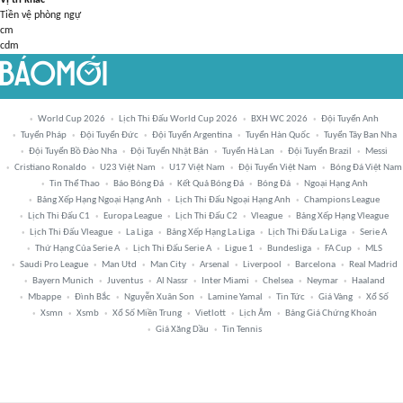
Tiền vệ phòng ngự
cm
cdm
World Cup 2026
Lịch Thi Đấu World Cup 2026
BXH WC 2026
Đội Tuyển Anh
Tuyển Pháp
Đội Tuyển Đức
Đội Tuyển Argentina
Tuyển Hàn Quốc
Tuyển Tây Ban Nha
Đội Tuyển Bồ Đào Nha
Đội Tuyển Nhật Bản
Tuyển Hà Lan
Đội Tuyển Brazil
Messi
Cristiano Ronaldo
U23 Việt Nam
U17 Việt Nam
Đội Tuyển Việt Nam
Bóng Đá Việt Nam
Tin Thể Thao
Báo Bóng Đá
Kết Quả Bóng Đá
Bóng Đá
Ngoại Hạng Anh
Bảng Xếp Hạng Ngoại Hạng Anh
Lịch Thi Đấu Ngoại Hạng Anh
Champions League
Lịch Thi Đấu C1
Europa League
Lịch Thi Đấu C2
Vleague
Bảng Xếp Hạng Vleague
Lịch Thi Đấu Vleague
La Liga
Bảng Xếp Hạng La Liga
Lịch Thi Đấu La Liga
Serie A
Thứ Hạng Của Serie A
Lịch Thi Đấu Serie A
Ligue 1
Bundesliga
FA Cup
MLS
Saudi Pro League
Man Utd
Man City
Arsenal
Liverpool
Barcelona
Real Madrid
Bayern Munich
Juventus
Al Nassr
Inter Miami
Chelsea
Neymar
Haaland
Mbappe
Đình Bắc
Nguyễn Xuân Son
Lamine Yamal
Tin Tức
Giá Vàng
Xổ Số
Xsmn
Xsmb
Xổ Số Miền Trung
Vietlott
Lịch Âm
Bảng Giá Chứng Khoán
Giá Xăng Dầu
Tin Tennis