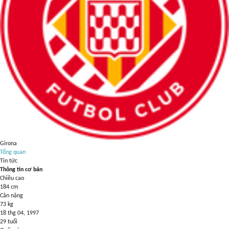
Girona
Tổng quan
Tin tức
Thông tin cơ bản
Chiều cao
184
cm
Cân nặng
73
kg
18 thg 04, 1997
29
tuổi